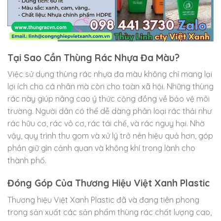
Tại Sao Cần Thùng Rác Nhựa Đa Màu?
Việc sử dụng thùng rác nhựa đa màu không chỉ mang lại
lợi ích cho cá nhân mà còn cho toàn xã hội. Những thùng
rác này giúp nâng cao ý thức cộng đồng về bảo vệ môi
trường. Người dân có thể dễ dàng phân loại rác thải như
rác hữu cơ, rác vô cơ, rác tái chế, và rác nguy hại. Nhờ
vậy, quy trình thu gom và xử lý trở nên hiệu quả hơn, góp
phần giữ gìn cảnh quan và không khí trong lành cho
thành phố.
Đóng Góp Của Thương Hiệu Việt Xanh Plastic
Thương hiệu Việt Xanh Plastic đã và đang tiên phong
trong sản xuất các sản phẩm thùng rác chất lượng cao,