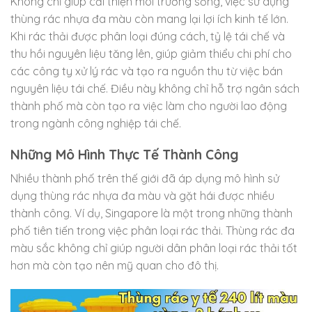
Không chỉ giúp cải thiện môi trường sống, việc sử dụng
thùng rác nhựa đa màu còn mang lại lợi ích kinh tế lớn.
Khi rác thải được phân loại đúng cách, tỷ lệ tái chế và
thu hồi nguyên liệu tăng lên, giúp giảm thiểu chi phí cho
các công ty xử lý rác và tạo ra nguồn thu từ việc bán
nguyên liệu tái chế. Điều này không chỉ hỗ trợ ngân sách
thành phố mà còn tạo ra việc làm cho người lao động
trong ngành công nghiệp tái chế.
Những Mô Hình Thực Tế Thành Công
Nhiều thành phố trên thế giới đã áp dụng mô hình sử
dụng thùng rác nhựa đa màu và gặt hái được nhiều
thành công. Ví dụ, Singapore là một trong những thành
phố tiên tiến trong việc phân loại rác thải. Thùng rác đa
màu sắc không chỉ giúp người dân phân loại rác thải tốt
hơn mà còn tạo nên mỹ quan cho đô thị.