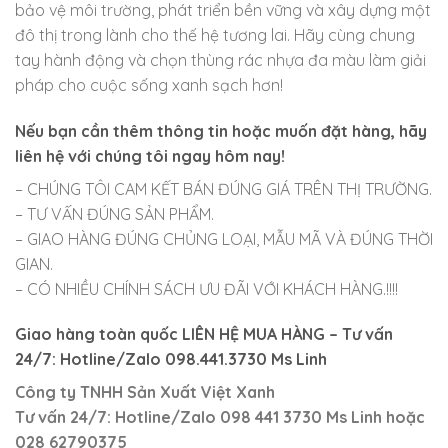
bảo vệ môi trường, phát triển bền vững và xây dựng một
đô thị trong lành cho thế hệ tương lai. Hãy cùng chung
tay hành động và chọn thùng rác nhựa đa màu làm giải
pháp cho cuộc sống xanh sạch hơn!
Nếu bạn cần thêm thông tin hoặc muốn đặt hàng, hãy
liên hệ với chúng tôi ngay hôm nay!
– CHÚNG TÔI CAM KẾT BÁN ĐÚNG GIÁ TRÊN THỊ TRƯỜNG.
– TƯ VẤN ĐÚNG SẢN PHẨM.
– GIAO HÀNG ĐÚNG CHỦNG LOẠI, MẪU MÃ VÀ ĐÚNG THỜI
GIAN.
– CÓ NHIỀU CHÍNH SÁCH ƯU ĐÃI VỚI KHÁCH HÀNG.!!!!
Giao hàng toàn quốc LIÊN HỆ MUA HÀNG
– Tư vấn
24/7: Hotline/Zalo 098.441.3730 Ms Linh
Công ty TNHH Sản Xuất Việt Xanh
Tư vấn 24/7: Hotline
/Zalo
098 441 3730
Ms Linh
hoặc
028 62790375