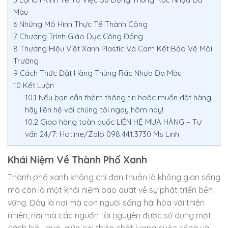
Màu
6
Những Mô Hình Thực Tế Thành Công
7
Chương Trình Giáo Dục Cộng Đồng
8
Thương Hiệu Việt Xanh Plastic Và Cam Kết Bảo Vệ Môi
Trường
9
Cách Thức Đặt Hàng Thùng Rác Nhựa Đa Màu
10
Kết Luận
10.1
Nếu bạn cần thêm thông tin hoặc muốn đặt hàng,
hãy liên hệ với chúng tôi ngay hôm nay!
10.2
Giao hàng toàn quốc LIÊN HỆ MUA HÀNG – Tư
vấn 24/7: Hotline/Zalo 098.441.3730 Ms Linh
Khái Niệm Về Thành Phố Xanh
Thành phố xanh không chỉ đơn thuần là không gian sống
mà còn là một khái niệm bao quát về sự phát triển bền
vững. Đây là nơi mà con người sống hài hòa với thiên
nhiên, nơi mà các nguồn tài nguyên được sử dụng một
cách hiệu quả, giúp cải thiện chất lượng cuộc sống và