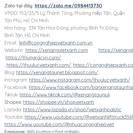
Zalo tại đây:
https://zalo.me/0984413730
VPĐD: 152/23/5 Lý Thánh Tông, Phường Hiệp Tân, Quận
Tân Phú, Hồ Chí Minh
Kho hàng : 334 Tân Hòa Đông, phường Bình Trị Đông,
Bình Tân, Hồ Chí Minh
Email:
linh@congnghiepvietxanh.com.vn
Website:
https://xenangvietxanh.com
https://xenang
https://thungracvn.com/
,
https://thuylucvietxanh.com/
,
https://congnghiepxanh.c
Blog:
https://xenangtaynet.blogspot.com/
,
Instagram:
https://www.instagram.com/thuylucvietxanh/
Facebook:
https://www.facebook.com/banxenangtaynha
Tiktok:
https://www.tiktok.com/@xenangtayniuli
Shopee:
https://shopee.vn/shopvietxanh
Lazada:
https://www.lazada.vn/shop/vietxanhpalstic
Youtube:
https://www.youtube.com/@vietxanhlifttruck356
https://www.youtube.com/@nhuacongnghiepviet
Fanpage:
Môi trường công nghiệp