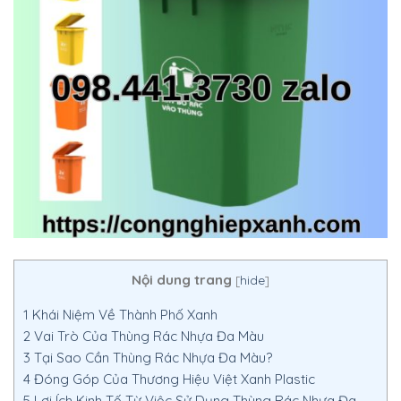
Nội dung trang
[
hide
]
1
Khái Niệm Về Thành Phố Xanh
2
Vai Trò Của Thùng Rác Nhựa Đa Màu
3
Tại Sao Cần Thùng Rác Nhựa Đa Màu?
4
Đóng Góp Của Thương Hiệu Việt Xanh Plastic
5
Lợi Ích Kinh Tế Từ Việc Sử Dụng Thùng Rác Nhựa Đa