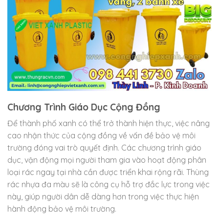
Chương Trình Giáo Dục Cộng Đồng
Để thành phố xanh có thể trở thành hiện thực, việc nâng
cao nhận thức của cộng đồng về vấn đề bảo vệ môi
trường đóng vai trò quyết định. Các chương trình giáo
dục, vận động mọi người tham gia vào hoạt động phân
loại rác ngay tại nhà cần được triển khai rộng rãi. Thùng
rác nhựa đa màu sẽ là công cụ hỗ trợ đắc lực trong việc
này, giúp người dân dễ dàng hơn trong việc thực hiện
hành động bảo vệ môi trường.