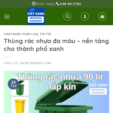
Skip
07:30 - 16:30 |
098.441.3730
to
content
CHƯA ĐƯỢC PHÂN LOẠI
,
TIN TỨC
Thùng rác nhựa đa màu – nền tảng
cho thành phố xanh
ĐĂNG LÚC
24/02/2026
BỞI
LINH
24
Th2