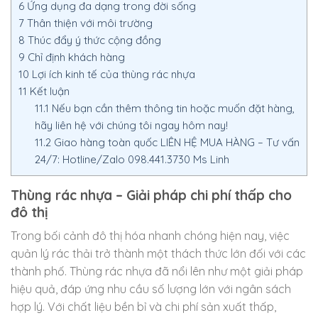
6
Ứng dụng đa dạng trong đời sống
7
Thân thiện với môi trường
8
Thúc đẩy ý thức cộng đồng
9
Chỉ định khách hàng
10
Lợi ích kinh tế của thùng rác nhựa
11
Kết luận
11.1
Nếu bạn cần thêm thông tin hoặc muốn đặt hàng,
hãy liên hệ với chúng tôi ngay hôm nay!
11.2
Giao hàng toàn quốc LIÊN HỆ MUA HÀNG – Tư vấn
24/7: Hotline/Zalo 098.441.3730 Ms Linh
Thùng rác nhựa – Giải pháp chi phí thấp cho
đô thị
Trong bối cảnh đô thị hóa nhanh chóng hiện nay, việc
quản lý rác thải trở thành một thách thức lớn đối với các
thành phố. Thùng rác nhựa đã nổi lên như một giải pháp
hiệu quả, đáp ứng nhu cầu số lượng lớn với ngân sách
hợp lý. Với chất liệu bền bỉ và chi phí sản xuất thấp,