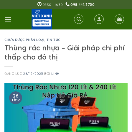
Skip
07:30 - 16:30 |
098.441.3730
to
content
CHƯA ĐƯỢC PHÂN LOẠI
,
TIN TỨC
Thùng rác nhựa – Giải pháp chi phí
thấp cho đô thị
ĐĂNG LÚC
26/12/2025
BỞI
LINH
26
Th12