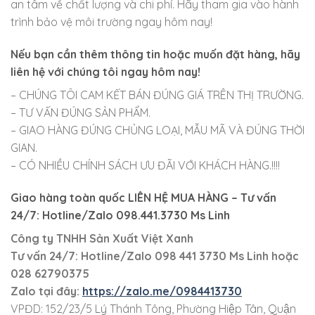
an tâm về chất lượng và chi phí. Hãy tham gia vào hành
trình bảo vệ môi trường ngay hôm nay!
Nếu bạn cần thêm thông tin hoặc muốn đặt hàng, hãy
liên hệ với chúng tôi ngay hôm nay!
– CHÚNG TÔI CAM KẾT BÁN ĐÚNG GIÁ TRÊN THỊ TRƯỜNG.
– TƯ VẤN ĐÚNG SẢN PHẨM.
– GIAO HÀNG ĐÚNG CHỦNG LOẠI, MẪU MÃ VÀ ĐÚNG THỜI
GIAN.
– CÓ NHIỀU CHÍNH SÁCH ƯU ĐÃI VỚI KHÁCH HÀNG.!!!!
Giao hàng toàn quốc LIÊN HỆ MUA HÀNG
– Tư vấn
24/7: Hotline/Zalo 098.441.3730 Ms Linh
Công ty TNHH Sản Xuất Việt Xanh
Tư vấn 24/7: Hotline
/Zalo
098 441 3730
Ms Linh
hoặc
028 62790375
Zalo tại đây:
https://zalo.me/0984413730
VPĐD: 152/23/5 Lý Thánh Tông, Phường Hiệp Tân, Quận