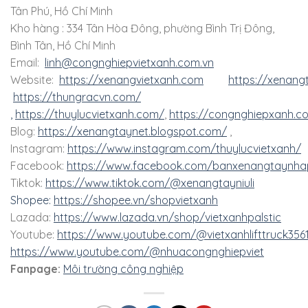
Tân Phú, Hồ Chí Minh
Kho hàng : 334 Tân Hòa Đông, phường Bình Trị Đông,
Bình Tân, Hồ Chí Minh
Email:
linh@congnghiepvietxanh.com.vn
Website:
https://xenangvietxanh.com
https://xenang
https://thungracvn.com/
,
https://thuylucvietxanh.com/
,
https://congnghiepxanh.c
Blog:
https://xenangtaynet.blogspot.com/
,
Instagram:
https://www.instagram.com/thuylucvietxanh/
Facebook:
https://www.facebook.com/banxenangtaynha
Tiktok:
https://www.tiktok.com/@xenangtayniuli
Shopee:
https://shopee.vn/shopvietxanh
Lazada:
https://www.lazada.vn/shop/vietxanhpalstic
Youtube:
https://www.youtube.com/@vietxanhlifttruck356
https://www.youtube.com/@nhuacongnghiepviet
Fanpage:
Môi trường công nghiệp