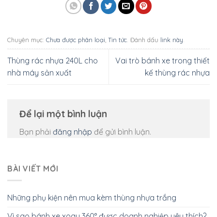
Chuyên mục:
Chưa được phân loại
,
Tin tức
. Đánh dấu
link này
.
Thùng rác nhựa 240L cho
Vai trò bánh xe trong thiết
nhà máy sản xuất
kế thùng rác nhựa
Để lại một bình luận
Bạn phải
đăng nhập
để gửi bình luận.
BÀI VIẾT MỚI
Những phụ kiện nên mua kèm thùng nhựa trắng
Vì sao bánh xe xoay 360° được doanh nghiệp yêu thích?