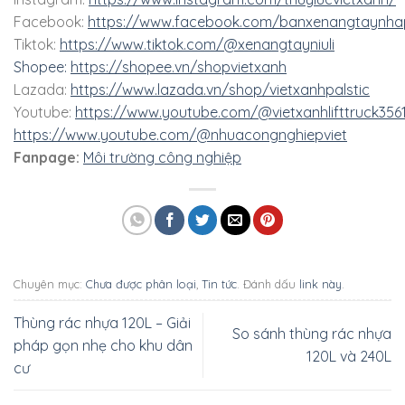
Facebook:
https://www.facebook.com/banxenangtaynha
Tiktok:
https://www.tiktok.com/@xenangtayniuli
Shopee:
https://shopee.vn/shopvietxanh
Lazada:
https://www.lazada.vn/shop/vietxanhpalstic
Youtube:
https://www.youtube.com/@vietxanhlifttruck356
https://www.youtube.com/@nhuacongnghiepviet
Fanpage:
Môi trường công nghiệp
Chuyên mục:
Chưa được phân loại
,
Tin tức
. Đánh dấu
link này
.
Thùng rác nhựa 120L – Giải
So sánh thùng rác nhựa
pháp gọn nhẹ cho khu dân
120L và 240L
cư