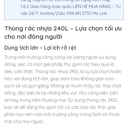
1.8.2
Giao hàng toàn quốc LIÊN HỆ MUA HÀNG – Tư
vấn 24/7: Hotline/Zalo 098.441.3730 Ms Linh
Thùng rác nhựa 240L – Lựa chọn tối ưu
cho nơi đông người
Dung tích lớn – Lợi ích rõ rệt
Trong môi trường công cộng với lượng người sử dụng
đông, việc có một giải pháp thu gom rác hiệu quả là
điều cần thiết. Thùng rác nhựa 240L là sự lựa chọn hoàn
hảo với dung tích lớn, giúp đảm bảo không gian luôn
sạch sẽ và gọn gàng. Không ai muốn thấy rác thải chất
đống, đặc biệt là tại những khu vực như công viên, bến
xe hay trung tâm thương mại. Sử dụng thùng rác 240L,
bạn sẽ dễ dàng thu gom tất cả các loại rác thải, góp
phần tạo nên một môi trường sống trong lành và thoải
mái cho mọi người.