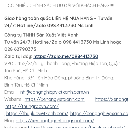
– CÓ NHIỀU CHÍNH SÁCH ƯU ĐÃI VỚI KHÁCH HÀNG.!!!!
Giao hàng toàn quốc LIÊN HỆ MUA HÀNG
– Tư vấn
24/7: Hotline/Zalo 098.441.3730 Ms Linh
Công ty TNHH Sản Xuất Việt Xanh
Tư vấn 24/7: Hotline
/Zalo
098 441 3730
Ms Linh
hoặc
028 62790375
Zalo tại đây:
https://zalo.me/0984413730
VPĐD: 152/23/5 Lý Thánh Tông, Phường Hiệp Tân, Quận
Tân Phú, Hồ Chí Minh
Kho hàng : 334 Tân Hòa Đông, phường Bình Trị Đông,
Bình Tân, Hồ Chí Minh
Email:
linh@congnghiepvietxanh.com.vn
Website:
https://xenangvietxanh.com
https://xenang
https://thungracvn.com/
,
https://thuylucvietxanh.com/
,
https://congnghiepxanh.c
Blog:
https://xenangtaynet.blogspot.com/
,
Instagram:
https://www.instagram.com/thuylucvietxanh/