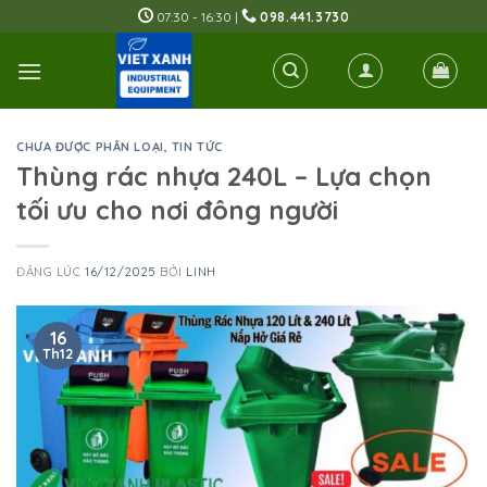
Skip
07:30 - 16:30 |
098.441.3730
to
content
CHƯA ĐƯỢC PHÂN LOẠI
,
TIN TỨC
Thùng rác nhựa 240L – Lựa chọn
tối ưu cho nơi đông người
ĐĂNG LÚC
16/12/2025
BỞI
LINH
16
Th12