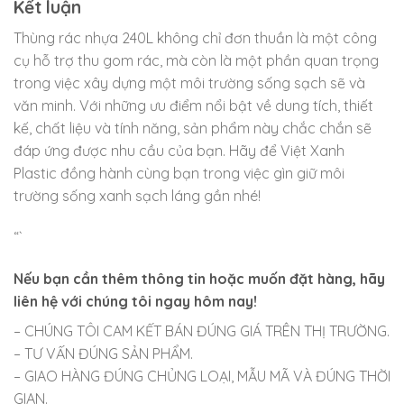
Kết luận
Thùng rác nhựa 240L không chỉ đơn thuần là một công
cụ hỗ trợ thu gom rác, mà còn là một phần quan trọng
trong việc xây dựng một môi trường sống sạch sẽ và
văn minh. Với những ưu điểm nổi bật về dung tích, thiết
kế, chất liệu và tính năng, sản phẩm này chắc chắn sẽ
đáp ứng được nhu cầu của bạn. Hãy để Việt Xanh
Plastic đồng hành cùng bạn trong việc gìn giữ môi
trường sống xanh sạch láng gần nhé!
“`
Nếu bạn cần thêm thông tin hoặc muốn đặt hàng, hãy
liên hệ với chúng tôi ngay hôm nay!
– CHÚNG TÔI CAM KẾT BÁN ĐÚNG GIÁ TRÊN THỊ TRƯỜNG.
– TƯ VẤN ĐÚNG SẢN PHẨM.
– GIAO HÀNG ĐÚNG CHỦNG LOẠI, MẪU MÃ VÀ ĐÚNG THỜI
GIAN.