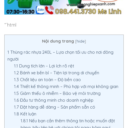
“`html
Nội dung trang
[
hide
]
1
Thùng rác nhựa 240L – Lựa chọn tối ưu cho nơi đông
người
1.1
Dung tích lớn – Lợi ích rõ rệt
1.2
Bánh xe bền bỉ – Tiện lợi trong di chuyển
1.3
Chất liệu an toàn – Độ bền cao
1.4
Thiết kế thông minh – Phù hợp với mọi không gian
1.5
Giảm thiểu ô nhiễm – Bảo vệ môi trường
1.6
Đầu tư thông minh cho doanh nghiệp
1.7
Đặt hàng dễ dàng – Sản phẩm sẵn có
1.8
Kết luận
1.8.1
Nếu bạn cần thêm thông tin hoặc muốn đặt
hàng, hãy liên hệ với chúng tôi ngay hôm nay!