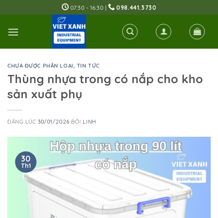
Skip
07:30 - 16:30 |
098.441.3730
to
content
CHƯA ĐƯỢC PHÂN LOẠI
,
TIN TỨC
Thùng nhựa trong có nắp cho kho
sản xuất phụ
ĐĂNG LÚC
30/01/2026
BỞI
LINH
30
Th1