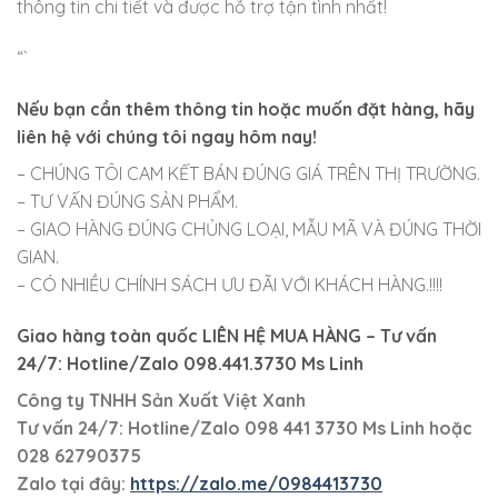
thông tin chi tiết và được hỗ trợ tận tình nhất!
“`
Nếu bạn cần thêm thông tin hoặc muốn đặt hàng, hãy
liên hệ với chúng tôi ngay hôm nay!
– CHÚNG TÔI CAM KẾT BÁN ĐÚNG GIÁ TRÊN THỊ TRƯỜNG.
– TƯ VẤN ĐÚNG SẢN PHẨM.
– GIAO HÀNG ĐÚNG CHỦNG LOẠI, MẪU MÃ VÀ ĐÚNG THỜI
GIAN.
– CÓ NHIỀU CHÍNH SÁCH ƯU ĐÃI VỚI KHÁCH HÀNG.!!!!
Giao hàng toàn quốc LIÊN HỆ MUA HÀNG
– Tư vấn
24/7: Hotline/Zalo 098.441.3730 Ms Linh
Công ty TNHH Sản Xuất Việt Xanh
Tư vấn 24/7: Hotline
/Zalo
098 441 3730
Ms Linh
hoặc
028 62790375
Zalo tại đây:
https://zalo.me/0984413730