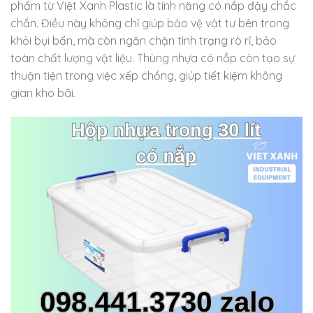
phẩm từ Việt Xanh Plastic là tính năng có nắp đậy chắc
chắn. Điều này không chỉ giúp bảo vệ vật tư bên trong
khỏi bụi bẩn, mà còn ngăn chặn tình trạng rò rỉ, bảo
toàn chất lượng vật liệu. Thùng nhựa có nắp còn tạo sự
thuận tiện trong việc xếp chồng, giúp tiết kiệm không
gian kho bãi.