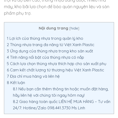
máy, kho bãi lựa chọn để bảo quản nguyên liệu và sản
phẩm phụ trợ.
Nội dung trang
[
hide
]
1
Lợi ích của thùng nhựa trong quản lý kho
2
Thùng nhựa trang đa năng từ Việt Xanh Plastic
3
Ứng dụng của thùng nhựa trong kho sản xuất
4
Tính năng nổi bật của thùng nhựa có nắp
5
Cách lựa chọn thùng nhựa thích hợp cho sản xuất phụ
6
Cam kết chất lượng từ thương hiệu Việt Xanh Plastic
7
Địa chỉ mua hàng và liên hệ
8
Kết luận
8.1
Nếu bạn cần thêm thông tin hoặc muốn đặt hàng,
hãy liên hệ với chúng tôi ngay hôm nay!
8.2
Giao hàng toàn quốc LIÊN HỆ MUA HÀNG – Tư vấn
24/7: Hotline/Zalo 098.441.3730 Ms Linh