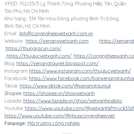
VPĐD: 152/23/5 Lý Thánh Tông, Phường Hiệp Tân, Quận
Tân Phú, Hồ Chí Minh
Kho hàng : 334 Tân Hòa Đông, phường Bình Trị Đông,
Bình Tân, Hồ Chí Minh
Email:
linh@congnghiepvietxanh.com.vn
Website:
https://xenangvietxanh.com
https://xenang
https://thungracvn.com/
,
https://thuylucvietxanh.com/
,
https://congnghiepxanh.c
Blog:
https://xenangtaynet.blogspot.com/
,
Instagram:
https://www.instagram.com/thuylucvietxanh/
Facebook:
https://www.facebook.com/banxenangtaynha
Tiktok:
https://www.tiktok.com/@xenangtayniuli
Shopee:
https://shopee.vn/shopvietxanh
Lazada:
https://www.lazada.vn/shop/vietxanhpalstic
Youtube:
https://www.youtube.com/@vietxanhlifttruck356
https://www.youtube.com/@nhuacongnghiepviet
Fanpage:
Môi trường công nghiệp