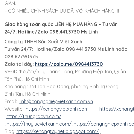
GIAN.
– CÓ NHIỀU CHÍNH SÁCH ƯU ĐÃI VỚI KHÁCH HÀNG.!!!!
Giao hàng toàn quốc LIÊN HỆ MUA HÀNG
– Tư vấn
24/7: Hotline/Zalo 098.441.3730 Ms Linh
Công ty TNHH Sản Xuất Việt Xanh
Tư vấn 24/7: Hotline
/Zalo
098 441 3730
Ms Linh
hoặc
028 62790375
Zalo tại đây:
https://zalo.me/0984413730
VPĐD: 152/23/5 Lý Thánh Tông, Phường Hiệp Tân, Quận
Tân Phú, Hồ Chí Minh
Kho hàng : 334 Tân Hòa Đông, phường Bình Trị Đông,
Bình Tân, Hồ Chí Minh
Email:
linh@congnghiepvietxanh.com.vn
Website:
https://xenangvietxanh.com
https://xenang
https://thungracvn.com/
,
https://thuylucvietxanh.com/
,
https://congnghiepxanh.c
Blog:
https://xenangtaynet.blogspot.com/
,