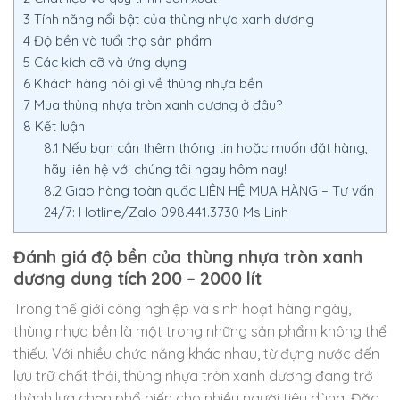
3
Tính năng nổi bật của thùng nhựa xanh dương
4
Độ bền và tuổi thọ sản phẩm
5
Các kích cỡ và ứng dụng
6
Khách hàng nói gì về thùng nhựa bền
7
Mua thùng nhựa tròn xanh dương ở đâu?
8
Kết luận
8.1
Nếu bạn cần thêm thông tin hoặc muốn đặt hàng,
hãy liên hệ với chúng tôi ngay hôm nay!
8.2
Giao hàng toàn quốc LIÊN HỆ MUA HÀNG – Tư vấn
24/7: Hotline/Zalo 098.441.3730 Ms Linh
Đánh giá độ bền của thùng nhựa tròn xanh
dương dung tích 200 – 2000 lít
Trong thế giới công nghiệp và sinh hoạt hàng ngày,
thùng nhựa bền là một trong những sản phẩm không thể
thiếu. Với nhiều chức năng khác nhau, từ đựng nước đến
lưu trữ chất thải, thùng nhựa tròn xanh dương đang trở
thành lựa chọn phổ biến cho nhiều người tiêu dùng. Đặc