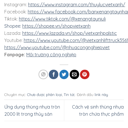
Instagram:
https://www.instagram.com/thuylucvietxanh/
Facebook:
https://www.facebook.com/banxenangtaynha
Tiktok:
https://www.tiktok.com/@xenangtayniuli
Shopee:
https://shopee.vn/shopvietxanh
Lazada:
https://www.lazada.vn/shop/vietxanhpalstic
Youtube:
https://www.youtube.com/@vietxanhlifttruck356
https://www.youtube.com/@nhuacongnghiepviet
Fanpage:
Môi trường công nghiệp
Chuyên mục:
Chưa được phân loại
,
Tin tức
. Đánh dấu
link này
.
Ứng dụng thùng nhựa tròn
Cách vệ sinh thùng nhựa
2000 lít trong thủy sản
tròn chứa thực phẩm