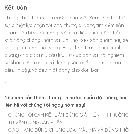
Kết luận
Thùng nhựa tròn xanh dương của Việt Xanh Plastic thực
sự là một lựa chọn tốt cho những ai đang tìm kiếm sản
phẩm bền bỉ và đa năng. Với chất liệu nhựa bền chắc,
khả năng chống thấm và tuổi thọ cao, sản phẩm này sẽ
không làm bạn thất vọng. Hãy chọn thùng nhựa xanh
dương cho các nhu cầu lưu trữ của bạn và trải nghiệm
sự khác biệt trong chất lượng sản phẩm. Thùng nhựa
bền, tin cậy, và đẹp mắt đang chờ đón bạn!
“`
Nếu bạn cần thêm thông tin hoặc muốn đặt hàng, hãy
liên hệ với chúng tôi ngay hôm nay!
– CHÚNG TÔI CAM KẾT BÁN ĐÚNG GIÁ TRÊN THỊ TRƯỜNG.
– TƯ VẤN ĐÚNG SẢN PHẨM.
– GIAO HÀNG ĐÚNG CHỦNG LOẠI, MẪU MÃ VÀ ĐÚNG THỜI