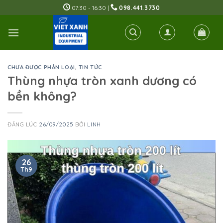
Skip
07:30 - 16:30 |
098.441.3730
to
content
CHƯA ĐƯỢC PHÂN LOẠI
,
TIN TỨC
Thùng nhựa tròn xanh dương có
bền không?
ĐĂNG LÚC
26/09/2025
BỞI
LINH
26
Th9