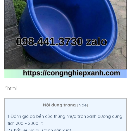
“`html
Nội dung trang
[
hide
]
1
Đánh giá độ bền của thùng nhựa tròn xanh dương dung
tích 200 – 2000 lít
2
Chất liệu và quy trình sản xuất