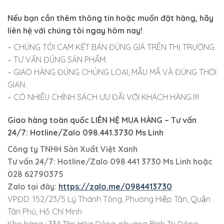
Nếu bạn cần thêm thông tin hoặc muốn đặt hàng, hãy
liên hệ với chúng tôi ngay hôm nay!
– CHÚNG TÔI CAM KẾT BÁN ĐÚNG GIÁ TRÊN THỊ TRƯỜNG.
– TƯ VẤN ĐÚNG SẢN PHẨM.
– GIAO HÀNG ĐÚNG CHỦNG LOẠI, MẪU MÃ VÀ ĐÚNG THỜI
GIAN.
– CÓ NHIỀU CHÍNH SÁCH ƯU ĐÃI VỚI KHÁCH HÀNG.!!!!
Giao hàng toàn quốc LIÊN HỆ MUA HÀNG
– Tư vấn
24/7: Hotline/Zalo 098.441.3730 Ms Linh
Công ty TNHH Sản Xuất Việt Xanh
Tư vấn 24/7: Hotline
/Zalo
098 441 3730
Ms Linh
hoặc
028 62790375
Zalo tại đây:
https://zalo.me/0984413730
VPĐD: 152/23/5 Lý Thánh Tông, Phường Hiệp Tân, Quận
Tân Phú, Hồ Chí Minh
Kho hàng : 334 Tân Hòa Đông, phường Bình Trị Đông,