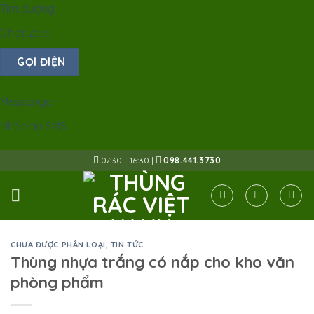
Tìm đường
Chat Zalo
GỌI ĐIỆN
Messenger
Nhắn tin SMS
Skip
07:30 - 16:30 |
098.441.3730
to
content
CHƯA ĐƯỢC PHÂN LOẠI
,
TIN TỨC
Thùng nhựa trắng có nắp cho kho văn
phòng phẩm