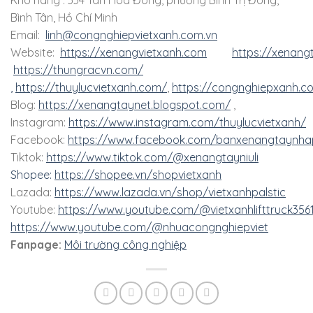
Bình Tân, Hồ Chí Minh
Email:
linh@congnghiepvietxanh.com.vn
Website:
https://xenangvietxanh.com
https://xenang
https://thungracvn.com/
,
https://thuylucvietxanh.com/
,
https://congnghiepxanh.c
Blog:
https://xenangtaynet.blogspot.com/
,
Instagram:
https://www.instagram.com/thuylucvietxanh/
Facebook:
https://www.facebook.com/banxenangtaynha
Tiktok:
https://www.tiktok.com/@xenangtayniuli
Shopee:
https://shopee.vn/shopvietxanh
Lazada:
https://www.lazada.vn/shop/vietxanhpalstic
Youtube:
https://www.youtube.com/@vietxanhlifttruck356
https://www.youtube.com/@nhuacongnghiepviet
Fanpage:
Môi trường công nghiệp