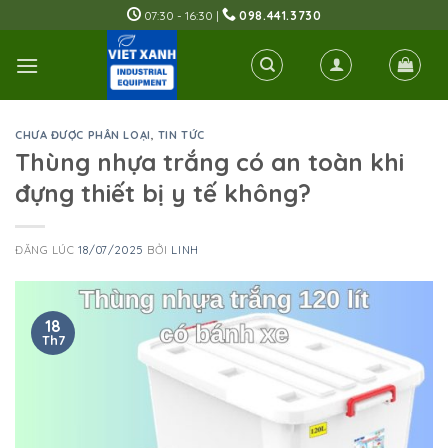
Skip
07:30 - 16:30 |
098.441.3730
to
content
CHƯA ĐƯỢC PHÂN LOẠI
,
TIN TỨC
Thùng nhựa trắng có an toàn khi
đựng thiết bị y tế không?
ĐĂNG LÚC
18/07/2025
BỞI
LINH
18
Th7