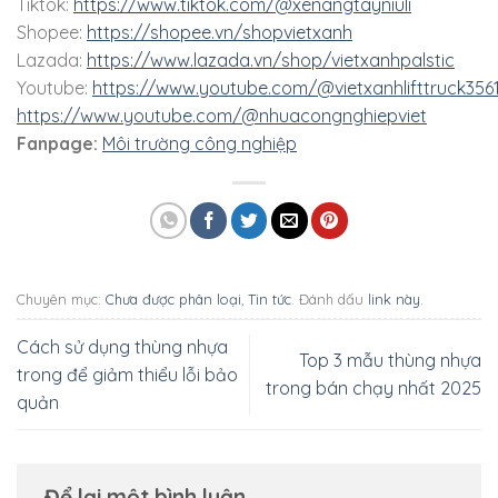
Tiktok:
https://www.tiktok.com/@xenangtayniuli
Shopee:
https://shopee.vn/shopvietxanh
Lazada:
https://www.lazada.vn/shop/vietxanhpalstic
Youtube:
https://www.youtube.com/@vietxanhlifttruck356
https://www.youtube.com/@nhuacongnghiepviet
Fanpage:
Môi trường công nghiệp
Chuyên mục:
Chưa được phân loại
,
Tin tức
. Đánh dấu
link này
.
Cách sử dụng thùng nhựa
Top 3 mẫu thùng nhựa
trong để giảm thiểu lỗi bảo
trong bán chạy nhất 2025
quản
Để lại một bình luận