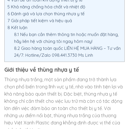
5
Khả năng chống hóa chất và nhiệt độ
6
Đánh giá và lựa chọn thùng nhựa y tế
7
Giải pháp tiết kiệm và hiệu quả
8
Kết luận
8.1
Nếu bạn cần thêm thông tin hoặc muốn đặt hàng,
hãy liên hệ với chúng tôi ngay hôm nay!
8.2
Giao hàng toàn quốc LIÊN HỆ MUA HÀNG – Tư vấn
24/7: Hotline/Zalo 098.441.3730 Ms Linh
Giới thiệu về thùng nhựa y tế
Thùng nhựa trắng, một sản phẩm đang trở thành lựa
chọn phổ biến trong lĩnh vực y tế, nhờ vào tính tiện lợi và
khả năng bảo quản thiết bị. Đặc biệt, thùng nhựa y tế
không chỉ cần thiết cho việc lưu trữ mà còn có tác động
lớn đến việc đảm bảo an toàn cho thiết bị y tế. Với
những ưu điểm nổi bật, thùng nhựa trắng của thương
hiệu Việt Xanh Plastic đang khẳng định được vị thế của