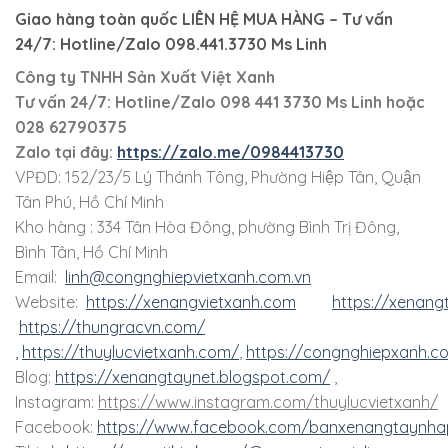
Giao hàng toàn quốc LIÊN HỆ MUA HÀNG
– Tư vấn
24/7: Hotline/Zalo 098.441.3730 Ms Linh
Công ty TNHH Sản Xuất Việt Xanh
Tư vấn 24/7: Hotline
/Zalo
098 441 3730
Ms Linh
hoặc
028 62790375
Zalo tại đây:
https://zalo.me/0984413730
VPĐD: 152/23/5 Lý Thánh Tông, Phường Hiệp Tân, Quận
Tân Phú, Hồ Chí Minh
Kho hàng : 334 Tân Hòa Đông, phường Bình Trị Đông,
Bình Tân, Hồ Chí Minh
Email:
linh@congnghiepvietxanh.com.vn
Website:
https://xenangvietxanh.com
https://xenang
https://thungracvn.com/
,
https://thuylucvietxanh.com/
,
https://congnghiepxanh.c
Blog:
https://xenangtaynet.blogspot.com/
,
Instagram:
https://www.instagram.com/thuylucvietxanh/
Facebook:
https://www.facebook.com/banxenangtaynha