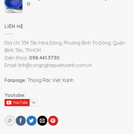
lít
LIÊN HỆ
Địa chỉ: 334 Tân Hòa Đông, Phường Bình Trị Đông, Quận
Bình Tân, TP.HCM
Điện thoại:
098.441.3730
Email: linh@congnghiepvietxanh.com.vn
Fanpage:
Thùng Rác Việt Xanh
Youtube: