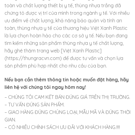
toàn và chất lượng thiết bị y tế, thùng nhựa trắng đã
chứng tỏ được vị trí của mình trong ngành y tế. Với nhiều
ưu điểm về chất lượng, khả năng bảo quản và tính an
toàn, thùng nhựa y tế của thương hiệu Việt Xanh Plastic
là lựa chọn hoàn hảo cho các cơ sở y tế. Nếu bạn đang
tìm kiếm những sản phẩm thùng nhựa y tế chất lượng,
hãy ghé thăm trang web [Việt Xanh Plastic]
(https://thungracvn.com) để được tư vấn và chọn lựa
sản phẩm phù hợp nhất cho nhu cầu của bạn.
Nếu bạn cần thêm thông tin hoặc muốn đặt hàng, hãy
liên hệ với chúng tôi ngay hôm nay!
– CHÚNG TÔI CAM KẾT BÁN ĐÚNG GIÁ TRÊN THỊ TRƯỜNG.
– TƯ VẤN ĐÚNG SẢN PHẨM.
– GIAO HÀNG ĐÚNG CHỦNG LOẠI, MẪU MÃ VÀ ĐÚNG THỜI
GIAN.
– CÓ NHIỀU CHÍNH SÁCH ƯU ĐÃI VỚI KHÁCH HÀNG.!!!!