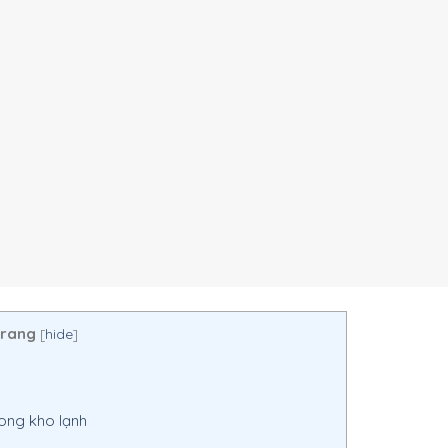
trang
[
hide
]
ong kho lạnh