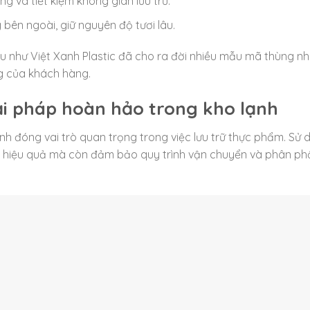
ng và tiết kiệm không gian lưu trữ.
bên ngoài, giữ nguyên độ tươi lâu.
iệu như Việt Xanh Plastic đã cho ra đời nhiều mẫu mã thùng n
g của khách hàng.
ải pháp hoàn hảo trong kho lạnh
nh đóng vai trò quan trọng trong việc lưu trữ thực phẩm. Sử 
 hiệu quả mà còn đảm bảo quy trình vận chuyển và phân ph