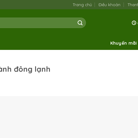
Trang chủ
Điều khoản
Than
Khuyến mãi
ành đông lạnh