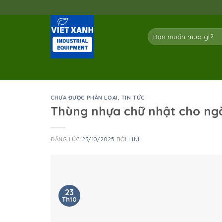
Skip
to
content
Tìm
kiếm:
CHƯA ĐƯỢC PHÂN LOẠI
,
TIN TỨC
Thùng nhựa chữ nhật cho ng
ĐĂNG LÚC
23/10/2025
BỞI
LINH
23
Th10