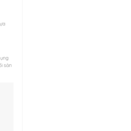
hựa
dụng
ối sản