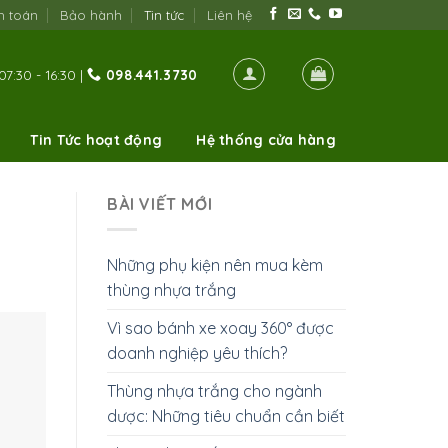
h toán
Bảo hành
Tin tức
Liên hệ
07:30 - 16:30 |
098.441.3730
Tin Tức hoạt động
Hệ thống cửa hàng
BÀI VIẾT MỚI
Những phụ kiện nên mua kèm
thùng nhựa trắng
Vì sao bánh xe xoay 360° được
doanh nghiệp yêu thích?
Thùng nhựa trắng cho ngành
dược: Những tiêu chuẩn cần biết