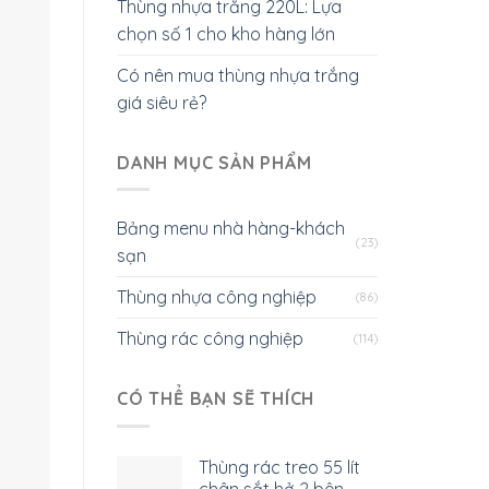
Thùng nhựa trắng 220L: Lựa
chọn số 1 cho kho hàng lớn
Có nên mua thùng nhựa trắng
giá siêu rẻ?
DANH MỤC SẢN PHẨM
Bảng menu nhà hàng-khách
(23)
sạn
Thùng nhựa công nghiệp
(86)
Thùng rác công nghiệp
(114)
CÓ THỂ BẠN SẼ THÍCH
Thùng rác treo 55 lít
chân sắt hở 2 bên