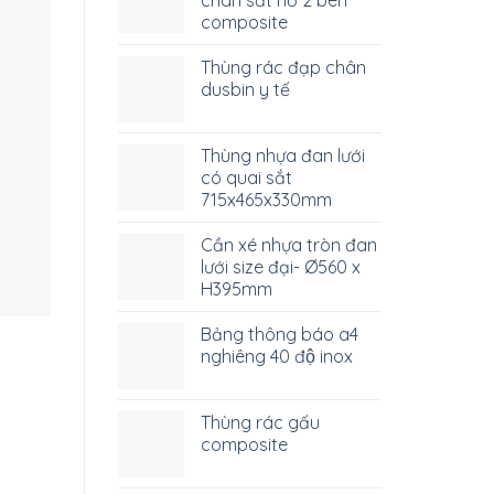
composite
Thùng rác đạp chân
dusbin y tế
Thùng nhựa đan lưới
có quai sắt
715x465x330mm
Cần xé nhựa tròn đan
lưới size đại- Ø560 x
H395mm
Bảng thông báo a4
nghiêng 40 độ inox
Thùng rác gấu
composite