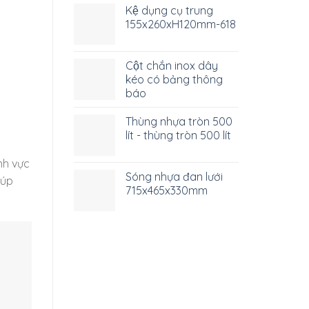
Kệ dụng cụ trung
155x260xH120mm-618
Cột chắn inox dây
kéo có bảng thông
báo
Thùng nhựa tròn 500
lít - thùng tròn 500 lít
nh vực
Sóng nhựa đan lưới
iúp
715x465x330mm