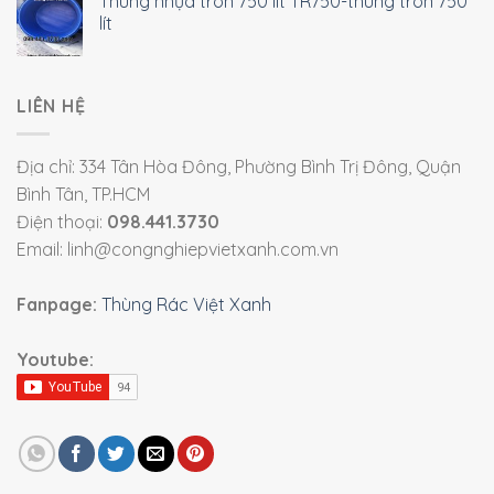
Thùng nhựa tròn 750 lít TR750-thùng tròn 750
lít
LIÊN HỆ
Địa chỉ: 334 Tân Hòa Đông, Phường Bình Trị Đông, Quận
Bình Tân, TP.HCM
Điện thoại:
098.441.3730
Email: linh@congnghiepvietxanh.com.vn
Fanpage:
Thùng Rác Việt Xanh
Youtube: