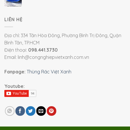
LIÊN HỆ
Địa chỉ: 334 Tân Hòa Đông, Phường Bình Trị Đông, Quận
Bình Tân, TP.HCM
Điện thoại:
098.441.3730
Email: linh@congnghiepvietxanh.com.vn
Fanpage:
Thùng Rác Việt Xanh
Youtube: