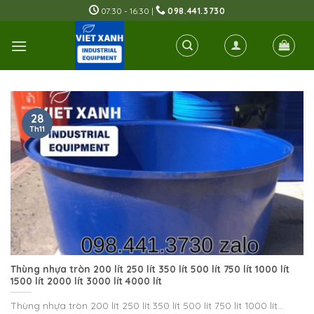
Skip
07:30 - 16:30 |
098.441.3730
to
content
28
Th11
Thùng nhựa tròn 200 lít 250 lít 350 lít 500 lít 750 lít 1000 lít
1500 lít 2000 lít 3000 lít 4000 lít
Thùng nhựa tròn 200 lít 250 lít 350 lít 500 lít 750 lít 1000 lít...