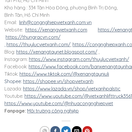
Tân Phú, Hồ Chí Minh
Kho hàng : 334 Tân Hòa Đông, phường Bình Trị Đông,
Bình Tân, Hồ Chí Minh
Email:
linh@congnghiepvietxanh.com.vn
Website:
https://xenangvietxanh.com
https://xenang
https://thungracvn.com/
,
https://thuylucvietxanh.com/
,
https://congnghiepxanh.c
Blog:
https://xenangtaynet.blogspot.com/
,
Instagram:
https://www.instagram.com/thuylucvietxanh/
Facebook:
https://www.facebook.com/banxenangtaynha
Tiktok:
https://www.tiktok.com/@xenangtayniuli
Shopee:
https://shopee.vn/shopvietxanh
Lazada:
https://www.lazada.vn/shop/vietxanhpalstic
Youtube:
https://www.youtube.com/@vietxanhlifttruck356
https://www.youtube.com/@nhuacongnghiepviet
Fanpage:
Môi trường công nghiệp