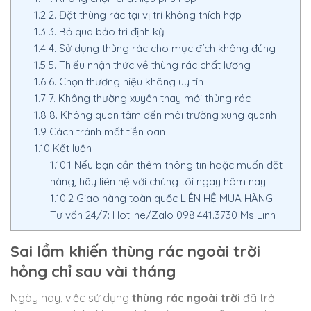
1.2
2. Đặt thùng rác tại vị trí không thích hợp
1.3
3. Bỏ qua bảo trì định kỳ
1.4
4. Sử dụng thùng rác cho mục đích không đúng
1.5
5. Thiếu nhận thức về thùng rác chất lượng
1.6
6. Chọn thương hiệu không uy tín
1.7
7. Không thường xuyên thay mới thùng rác
1.8
8. Không quan tâm đến môi trường xung quanh
1.9
Cách tránh mất tiền oan
1.10
Kết luận
1.10.1
Nếu bạn cần thêm thông tin hoặc muốn đặt
hàng, hãy liên hệ với chúng tôi ngay hôm nay!
1.10.2
Giao hàng toàn quốc LIÊN HỆ MUA HÀNG –
Tư vấn 24/7: Hotline/Zalo 098.441.3730 Ms Linh
Sai lầm khiến thùng rác ngoài trời
hỏng chỉ sau vài tháng
Ngày nay, việc sử dụng
thùng rác ngoài trời
đã trở