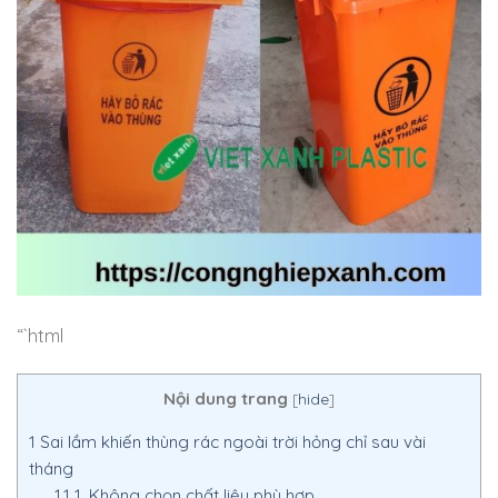
“`html
Nội dung trang
[
hide
]
1
Sai lầm khiến thùng rác ngoài trời hỏng chỉ sau vài
tháng
1.1
1. Không chọn chất liệu phù hợp