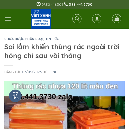
Skip
07:30 - 16:30 |
098.441.3730
to
content
CHƯA ĐƯỢC PHÂN LOẠI
,
TIN TỨC
Sai lầm khiến thùng rác ngoài trời
hỏng chỉ sau vài tháng
ĐĂNG LÚC
07/06/2026
BỞI
LINH
07
Th6