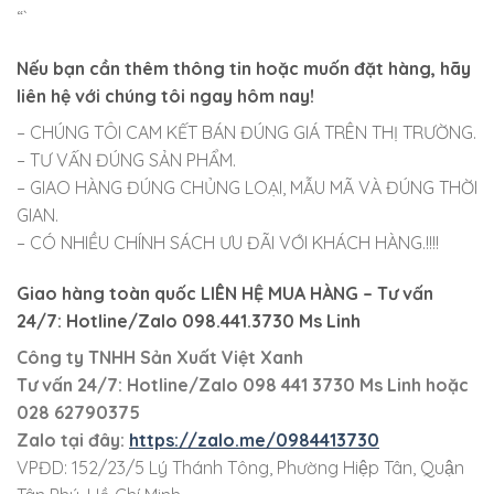
“`
Nếu bạn cần thêm thông tin hoặc muốn đặt hàng, hãy
liên hệ với chúng tôi ngay hôm nay!
– CHÚNG TÔI CAM KẾT BÁN ĐÚNG GIÁ TRÊN THỊ TRƯỜNG.
– TƯ VẤN ĐÚNG SẢN PHẨM.
– GIAO HÀNG ĐÚNG CHỦNG LOẠI, MẪU MÃ VÀ ĐÚNG THỜI
GIAN.
– CÓ NHIỀU CHÍNH SÁCH ƯU ĐÃI VỚI KHÁCH HÀNG.!!!!
Giao hàng toàn quốc LIÊN HỆ MUA HÀNG
– Tư vấn
24/7: Hotline/Zalo 098.441.3730 Ms Linh
Công ty TNHH Sản Xuất Việt Xanh
Tư vấn 24/7: Hotline
/Zalo
098 441 3730
Ms Linh
hoặc
028 62790375
Zalo tại đây:
https://zalo.me/0984413730
VPĐD: 152/23/5 Lý Thánh Tông, Phường Hiệp Tân, Quận