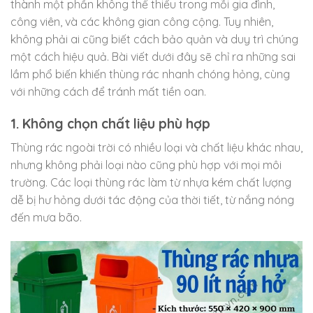
thành một phần không thể thiếu trong mỗi gia đình,
công viên, và các không gian công cộng. Tuy nhiên,
không phải ai cũng biết cách bảo quản và duy trì chúng
một cách hiệu quả. Bài viết dưới đây sẽ chỉ ra những sai
lầm phổ biến khiến thùng rác nhanh chóng hỏng, cùng
với những cách để tránh mất tiền oan.
1. Không chọn chất liệu phù hợp
Thùng rác ngoài trời có nhiều loại và chất liệu khác nhau,
nhưng không phải loại nào cũng phù hợp với mọi môi
trường. Các loại thùng rác làm từ nhựa kém chất lượng
dễ bị hư hỏng dưới tác động của thời tiết, từ nắng nóng
đến mưa bão.