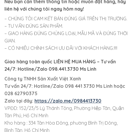
Nếu bạn cần thêm thông tin hoặc muốn đặt hàng, hãy
liên hệ với chúng tôi ngay hôm nay!
– CHÚNG TÔI CAM KẾT BÁN ĐÚNG GIÁ TRÊN THỊ TRƯỜNG.
– TƯ VẤN ĐÚNG SẢN PHẨM.
– GIAO HÀNG ĐÚNG CHỦNG LOẠI, MẪU MÃ VÀ ĐÚNG THỜI
GIAN.
– CÓ NHIỀU CHÍNH SÁCH ƯU ĐÃI VỚI KHÁCH HÀNG.!!!!
Giao hàng toàn quốc LIÊN HỆ MUA HÀNG
– Tư vấn
24/7: Hotline/Zalo 098.441.3730 Ms Linh
Công ty TNHH Sản Xuất Việt Xanh
Tư vấn 24/7: Hotline
/Zalo
098 441 3730
Ms Linh
hoặc
028 62790375
Zalo tại đây:
https://zalo.me/0984413730
VPĐD: 152/23/5 Lý Thánh Tông, Phường Hiệp Tân, Quận
Tân Phú, Hồ Chí Minh
Kho hàng : 334 Tân Hòa Đông, phường Bình Trị Đông,
Bình Tân, Hồ Chí Minh