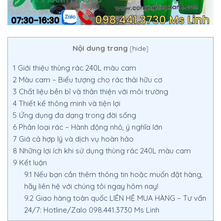
Nội dung trang
[
hide
]
1
Giới thiệu thùng rác 240L màu cam
2
Màu cam – Biểu tượng cho rác thải hữu cơ
3
Chất liệu bền bỉ và thân thiện với môi trường
4
Thiết kế thông minh và tiện lợi
5
Ứng dụng đa dạng trong đời sống
6
Phân loại rác – Hành động nhỏ, ý nghĩa lớn
7
Giá cả hợp lý và dịch vụ hoàn hảo
8
Những lợi ích khi sử dụng thùng rác 240L màu cam
9
Kết luận
9.1
Nếu bạn cần thêm thông tin hoặc muốn đặt hàng,
hãy liên hệ với chúng tôi ngay hôm nay!
9.2
Giao hàng toàn quốc LIÊN HỆ MUA HÀNG – Tư vấn
24/7: Hotline/Zalo 098.441.3730 Ms Linh