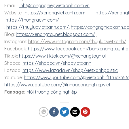
Email:
linh@congnghiepvietxanh.com.vn
Website:
https://xenangvietxanh.com
https://xenang
https://thungracvn.com/
,
https://thuylucvietxanh.com/
,
https://congnghiepxanh.c
Blog:
https://xenangtaynet.blogspot.com/
,
Instagram:
https://www.instagram.com/thuylucvietxanh/
Facebook:
https://www.facebook.com/banxenangtaynha
Tiktok:
https://www.tiktok.com/@xenangtayniuli
Shopee:
https://shopee.vn/shopvietxanh
Lazada:
https://www.lazada.vn/shop/vietxanhpalstic
Youtube:
https://www.youtube.com/@vietxanhlifttruck356
https://www.youtube.com/@nhuacongnghiepviet
Fanpage:
Môi trường công nghiệp