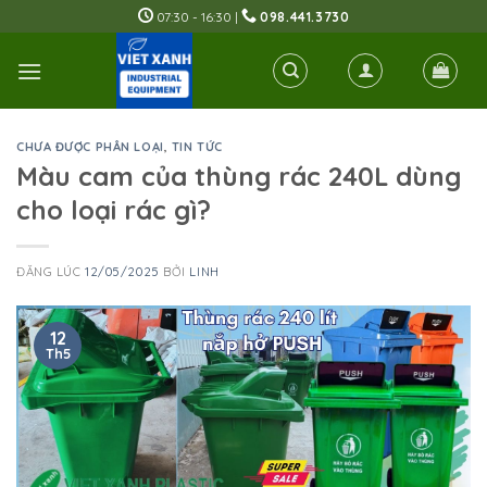
Skip
07:30 - 16:30 |
098.441.3730
to
content
CHƯA ĐƯỢC PHÂN LOẠI
,
TIN TỨC
Màu cam của thùng rác 240L dùng
cho loại rác gì?
ĐĂNG LÚC
12/05/2025
BỞI
LINH
12
Th5