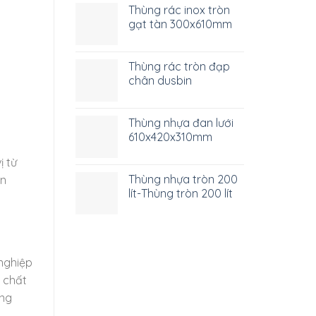
Thùng rác inox tròn
gạt tàn 300x610mm
Thùng rác tròn đạp
chân dusbin
Thùng nhựa đan lưới
610x420x310mm
ị từ
Thùng nhựa tròn 200
àn
lít-Thùng tròn 200 lít
 nghiệp
t chất
ờng