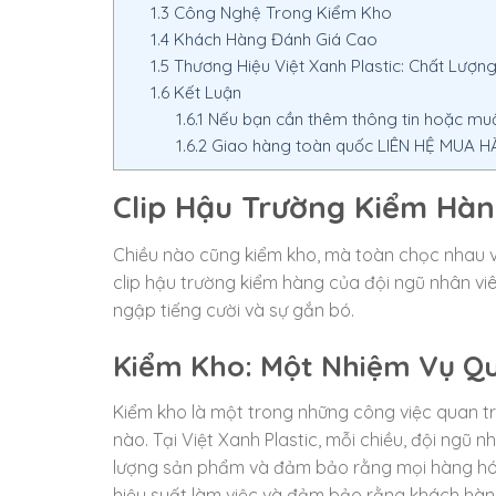
1.3
Công Nghệ Trong Kiểm Kho
1.4
Khách Hàng Đánh Giá Cao
1.5
Thương Hiệu Việt Xanh Plastic: Chất Lượn
1.6
Kết Luận
1.6.1
Nếu bạn cần thêm thông tin hoặc muốn
1.6.2
Giao hàng toàn quốc LIÊN HỆ MUA HÀN
Clip Hậu Trường Kiểm Hà
Chiều nào cũng kiểm kho, mà toàn chọc nhau v
clip hậu trường kiểm hàng của đội ngũ nhân viê
ngập tiếng cười và sự gắn bó.
Kiểm Kho: Một Nhiệm Vụ Q
Kiểm kho là một trong những công việc quan tr
nào. Tại Việt Xanh Plastic, mỗi chiều, đội ngũ 
lượng sản phẩm và đảm bảo rằng mọi hàng hóa
hiệu suất làm việc và đảm bảo rằng khách hà