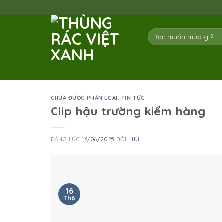
Skip
to
content
Tìm
kiếm:
CHƯA ĐƯỢC PHÂN LOẠI
,
TIN TỨC
Clip hậu trường kiểm hàng
ĐĂNG LÚC
16/06/2025
BỞI
LINH
16
Th6