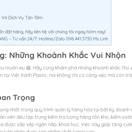
g Và Dịch Vụ Tận Tâm
 đặt hàng, hãy liên hệ với chúng tôi ngay hôm nay!
G – Tư vấn 24/7: Hotline/Zalo 098.441.3730 Ms Linh
ng: Những Khoảnh Khắc Vui Nhộn
ui muốn xỉu 😆. Hãy cùng khám phá những khoảnh khắc thú v
n tại Việt Xanh Plastic, nơi không chỉ có công việc mà còn tr
uan Trọng
ọng nhất trong quy trình quản lý hàng hóa tại bất kỳ doanh
nhân viên đều tập trung kiểm tra lượng hàng tồn kho, kiểm soá
 được sắp xếp ngăn nắp, khoa học. Việc này giúp tăng cư
ng luôn nhận được sản phẩm chất lượng cao.