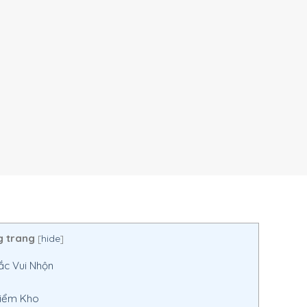
g trang
[
hide
]
ắc Vui Nhộn
Kiểm Kho