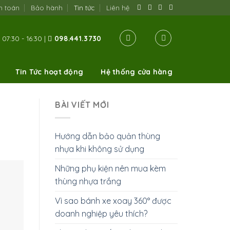
h toán
Bảo hành
Tin tức
Liên hệ
07:30 - 16:30 |
098.441.3730
Tin Tức hoạt động
Hệ thống cửa hàng
BÀI VIẾT MỚI
Hướng dẫn bảo quản thùng
nhựa khi không sử dụng
Những phụ kiện nên mua kèm
thùng nhựa trắng
Vì sao bánh xe xoay 360° được
doanh nghiệp yêu thích?