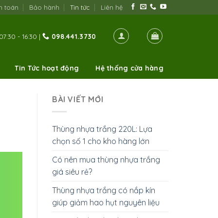
h toán
Bảo hành
Tin tức
Liên hệ
07:30 - 16:30 |
098.441.3730
Tin Tức hoạt động
Hệ thống cửa hàng
BÀI VIẾT MỚI
Thùng nhựa trắng 220L: Lựa
chọn số 1 cho kho hàng lớn
Có nên mua thùng nhựa trắng
giá siêu rẻ?
Thùng nhựa trắng có nắp kín
giúp giảm hao hụt nguyên liệu