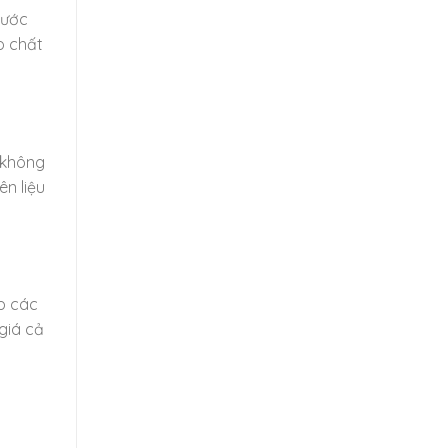
rước
o chất
 không
ên liệu
p các
giá cả