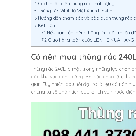
4
Cách nhận diện thùng rác chất lượng
5
Thùng rác 240L từ Việt Xanh Plastic
6
Hướng dẫn chăm sóc và bảo quản thùng rác 
7
Kết luận
7.1
Nếu bạn cần thêm thông tin hoặc muốn đặt 
7.2
Giao hàng toàn quốc LIÊN HỆ MUA HÀNG – 
Có nên mua thùng rác 240L
Thùng rác 240L là một trong những lựa chọn phổ
các khu vực công cộng. Với sức chứa lớn, thùng
gian. Tuy nhiên, câu hỏi đặt ra là liệu có nên 
chúng ta sẽ phân tích các lợi ích và nhược đi