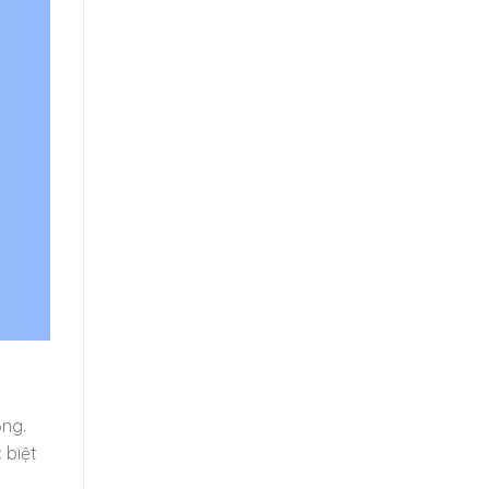
ọng.
 biệt