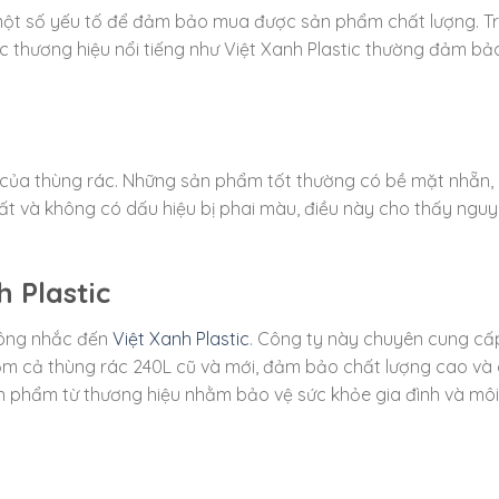
ý một số yếu tố để đảm bảo mua được sản phẩm chất lượng. T
ác thương hiệu nổi tiếng như Việt Xanh Plastic thường đảm bả
 của thùng rác. Những sản phẩm tốt thường có bề mặt nhẵn,
ất và không có dấu hiệu bị phai màu, điều này cho thấy nguy
 Plastic
không nhắc đến
Việt Xanh Plastic
. Công ty này chuyên cung cấ
ồm cả thùng rác 240L cũ và mới, đảm bảo chất lượng cao và 
ản phẩm từ thương hiệu nhằm bảo vệ sức khỏe gia đình và môi