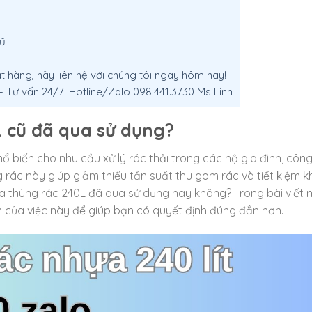
cũ
hàng, hãy liên hệ với chúng tôi ngay hôm nay!
Tư vấn 24/7: Hotline/Zalo 098.441.3730 Ms Linh
 cũ đã qua sử dụng?
 biến cho nhu cầu xử lý rác thải trong các hộ gia đình, công
 rác này giúp giảm thiểu tần suất thu gom rác và tiết kiệm 
mua thùng rác 240L đã qua sử dụng hay không? Trong bài viết 
ểm của việc này để giúp bạn có quyết định đúng đắn hơn.