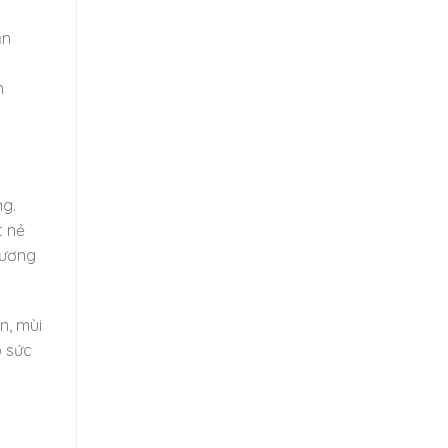
ản
n
ng.
t nẻ
hương
n, mùi
o sức