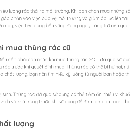
thiểu lượng rác thải ra môi trường. Khi bạn chọn mua những s
góp phần vào việc bảo vệ môi trường và giảm áp lực lên tài
hiện nay, việc tiêu dùng bền vững đang ngày càng trở nên qua
hi mua thùng rác cũ
điều cần phải cân nhắc khi mua thùng rác 240L đã qua sử dụ
 rác trước khi quyết định mua. Thùng rác có thể bị hư hại, nứ
chất lượng, bạn nên tìm hiểu kỹ lưỡng từ người bán hoặc t
 sinh. Thùng rác đã qua sử dụng có thể tiềm ẩn nhiều vi khuẩ
sạch và khử trùng trước khi sử dụng để đảm bảo an toàn ch
hất lượng