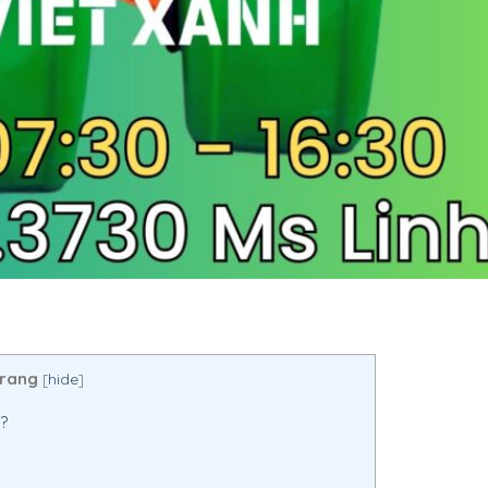
trang
[
hide
]
?