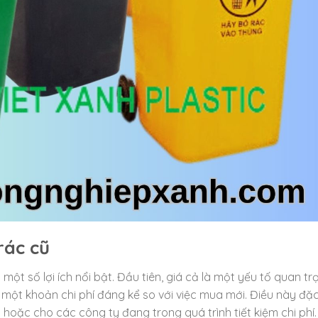
rác cũ
ột số lợi ích nổi bật. Đầu tiên, giá cả là một yếu tố quan tr
 một khoản chi phí đáng kể so với việc mua mới. Điều này đặc
hoặc cho các công ty đang trong quá trình tiết kiệm chi phí.