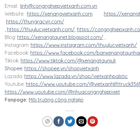
Email:
linh@congnghiepvietxanh.com.vn
Website:
https://xenangvietxanh.com
https://xenang
https://thungracvn.com/
,
https://thuylucvietxanh.com/
,
https://congnghiepxanh.c
Blog:
https://xenangtaynet.blogspot.com/
,
Instagram:
https://www.instagram.com/thuylucvietxanh/
Facebook:
https://www.facebook.com/banxenangtaynha
Tiktok:
https://www.tiktok.com/@xenangtayniuli
Shopee:
https://shopee.vn/shopvietxanh
Lazada:
https://www.lazada.vn/shop/vietxanhpalstic
Youtube:
https://www.youtube.com/@vietxanhlifttruck356
https://www.youtube.com/@nhuacongnghiepviet
Fanpage:
Môi trường công nghiệp