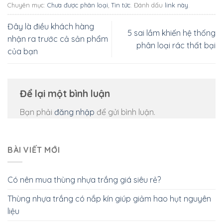
Chuyên mục:
Chưa được phân loại
,
Tin tức
. Đánh dấu
link này
.
Đây là điều khách hàng
5 sai lầm khiến hệ thống
nhận ra trước cả sản phẩm
phân loại rác thất bại
của bạn
Để lại một bình luận
Bạn phải
đăng nhập
để gửi bình luận.
BÀI VIẾT MỚI
Có nên mua thùng nhựa trắng giá siêu rẻ?
Thùng nhựa trắng có nắp kín giúp giảm hao hụt nguyên
liệu