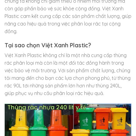
chúng ta không chỉ giảm thiểu ô nhiễm môi trường mà
còn góp phần bảo vệ sức khỏe cộng đồng. Việt Xanh
Plastic cam kết cung cấp các sản phẩm chất lượng, giúp
nâng cao hiệu quả trong việc phân loại rác tại cộng
đồng.
Tại sao chọn Việt Xanh Plastic?
Việt Xanh Plastic không chỉ là một nhà cung cấp thùng
rác phân loại mà còn là một đối tác đồng hành trong
việc bảo vệ môi trường. Với sản phẩm chất lượng, chúng
tôi mang đến cho bạn các lựa chọn phong phú, từ thùng
rác 90L tới những sản phẩm lớn hơn như thùng 240L,
giúp phục vụ nhu cầu phân loại rác hiệu quả.