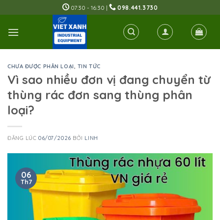
Skip
07:30 - 16:30 |
098.441.3730
to
content
CHƯA ĐƯỢC PHÂN LOẠI
,
TIN TỨC
Vì sao nhiều đơn vị đang chuyển từ
thùng rác đơn sang thùng phân
loại?
ĐĂNG LÚC
06/07/2026
BỞI
LINH
06
Th7