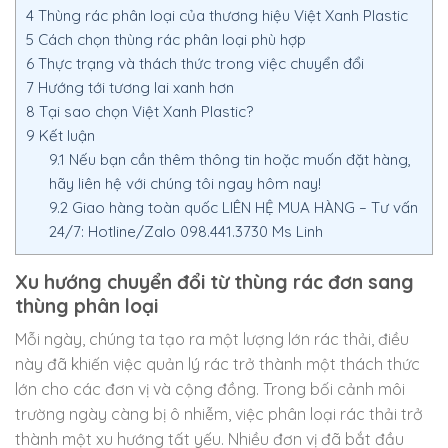
4
Thùng rác phân loại của thương hiệu Việt Xanh Plastic
5
Cách chọn thùng rác phân loại phù hợp
6
Thực trạng và thách thức trong việc chuyển đổi
7
Hướng tới tương lai xanh hơn
8
Tại sao chọn Việt Xanh Plastic?
9
Kết luận
9.1
Nếu bạn cần thêm thông tin hoặc muốn đặt hàng,
hãy liên hệ với chúng tôi ngay hôm nay!
9.2
Giao hàng toàn quốc LIÊN HỆ MUA HÀNG – Tư vấn
24/7: Hotline/Zalo 098.441.3730 Ms Linh
Xu hướng chuyển đổi từ thùng rác đơn sang
thùng phân loại
Mỗi ngày, chúng ta tạo ra một lượng lớn rác thải, điều
này đã khiến việc quản lý rác trở thành một thách thức
lớn cho các đơn vị và cộng đồng. Trong bối cảnh môi
trường ngày càng bị ô nhiễm, việc phân loại rác thải trở
thành một xu hướng tất yếu. Nhiều đơn vị đã bắt đầu