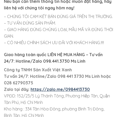
Nếu bạn cần thêm thông tin hoặc muốn đặt hàng, hãy
liên hệ với chúng tôi ngay hôm nay!
– CHÚNG TÔI CAM KẾT BÁN ĐÚNG GIÁ TRÊN THỊ TRƯỜNG.
– TƯ VẤN ĐÚNG SẢN PHẨM.
– GIAO HÀNG ĐÚNG CHỦNG LOẠI, MẪU MÃ VÀ ĐÚNG THỜI
GIAN.
– CÓ NHIỀU CHÍNH SÁCH ƯU ĐÃI VỚI KHÁCH HÀNG.!!!!
Giao hàng toàn quốc LIÊN HỆ MUA HÀNG
– Tư vấn
24/7: Hotline/Zalo 098.441.3730 Ms Linh
Công ty TNHH Sản Xuất Việt Xanh
Tư vấn 24/7: Hotline
/Zalo
098 441 3730
Ms Linh
hoặc
028 62790375
Zalo tại đây:
https://zalo.me/0984413730
VPĐD: 152/23/5 Lý Thánh Tông, Phường Hiệp Tân, Quận
Tân Phú, Hồ Chí Minh
Kho hàng : 334 Tân Hòa Đông, phường Bình Trị Đông,
Bình Tân, Hồ Chí Minh