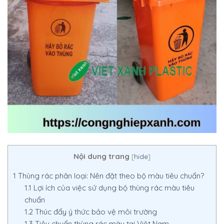
Nội dung trang
[
hide
]
1
Thùng rác phân loại: Nên đặt theo bộ màu tiêu chuẩn?
1.1
Lợi ích của việc sử dụng bộ thùng rác màu tiêu
chuẩn
1.2
Thúc đẩy ý thức bảo vệ môi trường
1.3
Tiêu chuẩn thùng rác màu tại Việt Nam