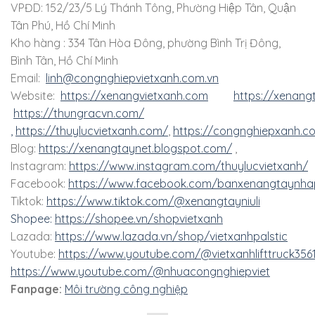
VPĐD: 152/23/5 Lý Thánh Tông, Phường Hiệp Tân, Quận
Tân Phú, Hồ Chí Minh
Kho hàng : 334 Tân Hòa Đông, phường Bình Trị Đông,
Bình Tân, Hồ Chí Minh
Email:
linh@congnghiepvietxanh.com.vn
Website:
https://xenangvietxanh.com
https://xenang
https://thungracvn.com/
,
https://thuylucvietxanh.com/
,
https://congnghiepxanh.c
Blog:
https://xenangtaynet.blogspot.com/
,
Instagram:
https://www.instagram.com/thuylucvietxanh/
Facebook:
https://www.facebook.com/banxenangtaynha
Tiktok:
https://www.tiktok.com/@xenangtayniuli
Shopee:
https://shopee.vn/shopvietxanh
Lazada:
https://www.lazada.vn/shop/vietxanhpalstic
Youtube:
https://www.youtube.com/@vietxanhlifttruck356
https://www.youtube.com/@nhuacongnghiepviet
Fanpage:
Môi trường công nghiệp