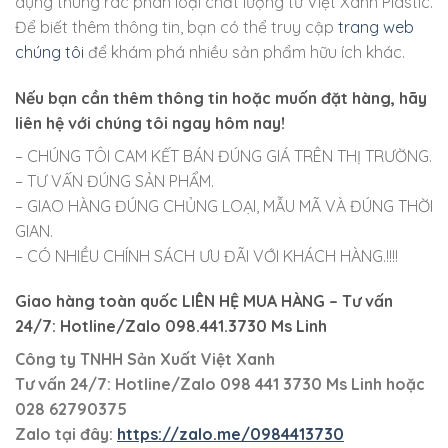
dụng thùng rác phân loại chất lượng từ Việt Xanh Plastic.
Để biết thêm thông tin, bạn có thể truy cập
trang web
chúng tôi
để khám phá nhiều sản phẩm hữu ích khác.
Nếu bạn cần thêm thông tin hoặc muốn đặt hàng, hãy
liên hệ với chúng tôi ngay hôm nay!
– CHÚNG TÔI CAM KẾT BÁN ĐÚNG GIÁ TRÊN THỊ TRƯỜNG.
– TƯ VẤN ĐÚNG SẢN PHẨM.
– GIAO HÀNG ĐÚNG CHỦNG LOẠI, MẪU MÃ VÀ ĐÚNG THỜI
GIAN.
– CÓ NHIỀU CHÍNH SÁCH ƯU ĐÃI VỚI KHÁCH HÀNG.!!!!
Giao hàng toàn quốc LIÊN HỆ MUA HÀNG
– Tư vấn
24/7: Hotline/Zalo 098.441.3730 Ms Linh
Công ty TNHH Sản Xuất Việt Xanh
Tư vấn 24/7: Hotline
/Zalo
098 441 3730
Ms Linh
hoặc
028 62790375
Zalo tại đây:
https://zalo.me/0984413730