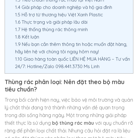
1.4
Giải pháp cho doanh nghiệp và hộ gia đình
1.5
Hỗ trợ từ thương hiệu Việt Xanh Plastic
1.6
Thực trạng và giải pháp lâu dài
1.7
Hệ thống thùng rác thông minh
1.8
Kết luận
1.9
Nếu bạn cần thêm thông tin hoặc muốn đặt hàng,
hãy liên hệ với chúng tôi ngay hôm nay!
1.10
Giao hàng toàn quốc LIÊN HỆ MUA HÀNG – Tư vấn
24/7: Hotline/Zalo 098.441.3730 Ms Linh
Thùng rác phân loại: Nên đặt theo bộ màu
tiêu chuẩn?
Trong bối cảnh hiện nay, việc bảo vệ môi trường và quản
lý chất thải đang trở thành những vấn đề quan trọng
trong đời sống hàng ngày. Một trong những giải pháp
thiết thực là sử dụng
bộ thùng rác màu
với quy chuẩn rõ
ràng để phân loại chất thải. Nhưng câu hỏi đặt ra là liệu