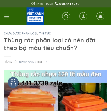
Skip
07:30 - 16:30 |
098.441.3730
to
content
CHƯA ĐƯỢC PHÂN LOẠI
,
TIN TỨC
Thùng rác phân loại có nên đặt
theo bộ màu tiêu chuẩn?
ĐĂNG LÚC
02/03/2026
BỞI
LINH
02
Th3