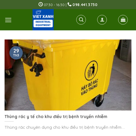
Skip
07:30 - 16:30 |
098.441.3730
to
content
29
Th3
Thùng rác y tế cho khu điều trị bệnh truyền nhiễm
Thùng rác chuyên dụng cho khu điều trị bệnh truyền nhiễm....