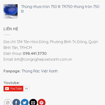
Thùng nhựa tròn 750 lít TR750-thùng tròn 750
lít
LIÊN HỆ
Địa chỉ: 334 Tân Hòa Đông, Phường Bình Trị Đông, Quận
Bình Tân, TP.HCM
Điện thoại:
098.441.3730
Email: linh@congnghiepvietxanh.com.vn
Fanpage:
Thùng Rác Việt Xanh
Youtube: