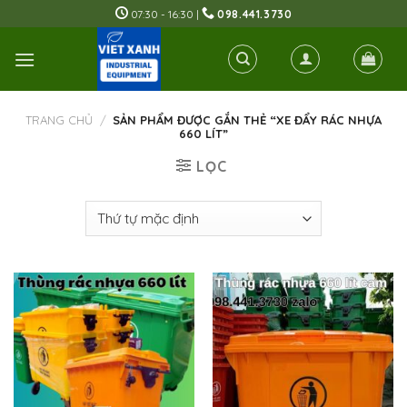
Skip
07:30 - 16:30 |
098.441.3730
to
content
TRANG CHỦ
/
SẢN PHẨM ĐƯỢC GẮN THẺ “XE ĐẨY RÁC NHỰA
660 LÍT”
LỌC