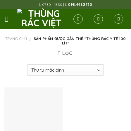
Skip
07:30 - 16:30 |
098.441.3730
to
content
TRANG CHỦ
/
SẢN PHẨM ĐƯỢC GẮN THẺ “THÙNG RÁC Y TẾ 100
LÍT”
LỌC