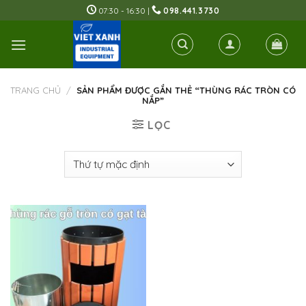
Skip
07:30 - 16:30 |
098.441.3730
to
content
TRANG CHỦ
/
SẢN PHẨM ĐƯỢC GẮN THẺ “THÙNG RÁC TRÒN CÓ
NẮP”
LỌC