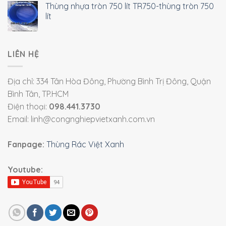
Thùng nhựa tròn 750 lít TR750-thùng tròn 750
lít
LIÊN HỆ
Địa chỉ: 334 Tân Hòa Đông, Phường Bình Trị Đông, Quận
Bình Tân, TP.HCM
Điện thoại:
098.441.3730
Email: linh@congnghiepvietxanh.com.vn
Fanpage:
Thùng Rác Việt Xanh
Youtube: