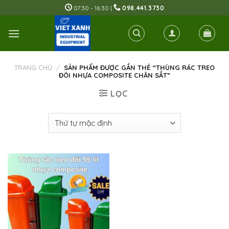
Skip
07:30 - 16:30 |
098.441.3730
to
content
TRANG CHỦ
/
SẢN PHẨM ĐƯỢC GẮN THẺ “THÙNG RÁC TREO
ĐÔI NHỰA COMPOSITE CHÂN SẮT”
LỌC