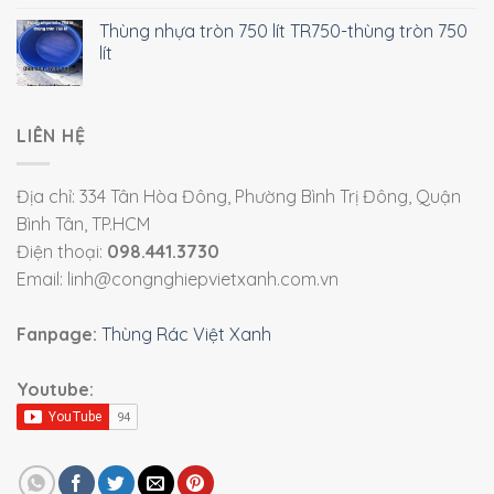
Thùng nhựa tròn 750 lít TR750-thùng tròn 750
lít
LIÊN HỆ
Địa chỉ: 334 Tân Hòa Đông, Phường Bình Trị Đông, Quận
Bình Tân, TP.HCM
Điện thoại:
098.441.3730
Email: linh@congnghiepvietxanh.com.vn
Fanpage:
Thùng Rác Việt Xanh
Youtube: