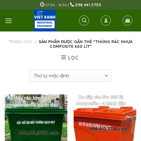
Skip
07:30 - 16:30 |
098.441.3730
to
content
TRANG CHỦ
/
SẢN PHẨM ĐƯỢC GẮN THẺ “THÙNG RÁC NHỰA
COMPOSITE 660 LÍT”
LỌC