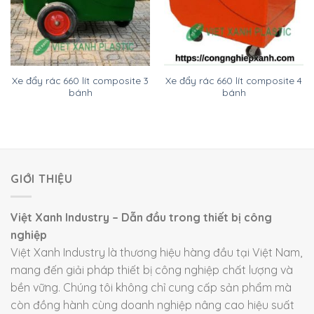
Xe đẩy rác 660 lít composite 3
Xe đẩy rác 660 lít composite 4
bánh
bánh
GIỚI THIỆU
Việt Xanh Industry – Dẫn đầu trong thiết bị công
nghiệp
Việt Xanh Industry là thương hiệu hàng đầu tại Việt Nam,
mang đến giải pháp thiết bị công nghiệp chất lượng và
bền vững. Chúng tôi không chỉ cung cấp sản phẩm mà
còn đồng hành cùng doanh nghiệp nâng cao hiệu suất