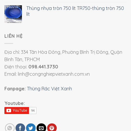
Thùng nhựa tròn 750 lít TR750-thùng tròn 750
lít
LIÊN HỆ
Địa chỉ: 334 Tân Hòa Đông, Phường Bình Trị Đông, Quận
Bình Tân, TP.HCM
Điện thoại:
098.441.3730
Email: linh@congnghiepvietxanh.com.vn
Fanpage:
Thùng Rác Việt Xanh
Youtube: