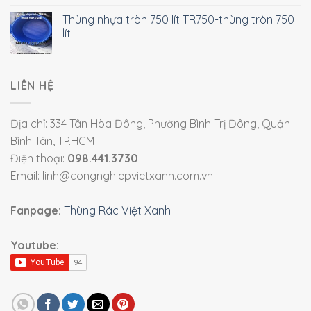
Thùng nhựa tròn 750 lít TR750-thùng tròn 750
lít
LIÊN HỆ
Địa chỉ: 334 Tân Hòa Đông, Phường Bình Trị Đông, Quận
Bình Tân, TP.HCM
Điện thoại:
098.441.3730
Email: linh@congnghiepvietxanh.com.vn
Fanpage:
Thùng Rác Việt Xanh
Youtube: