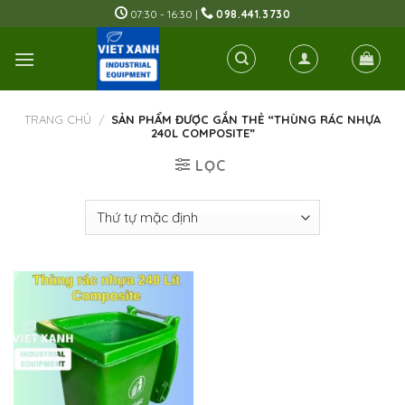
Skip
07:30 - 16:30 |
098.441.3730
to
content
TRANG CHỦ
/
SẢN PHẨM ĐƯỢC GẮN THẺ “THÙNG RÁC NHỰA
240L COMPOSITE”
LỌC