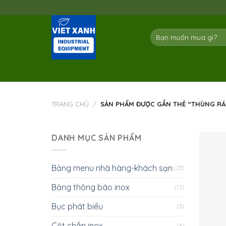
Skip
to
content
Tìm
kiếm:
TRANG CHỦ
/
SẢN PHẨM ĐƯỢC GẮN THẺ “THÙNG RÁ
DANH MỤC SẢN PHẨM
Bảng menu nhà hàng-khách sạn
(23)
Bảng thông báo inox
(12)
Bục phát biểu
(3)
Cột chắn inox
(6)