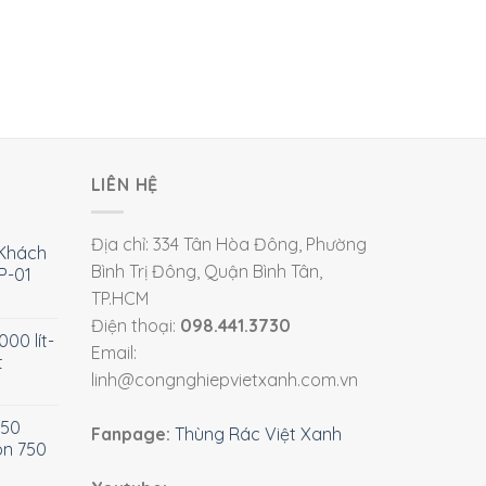
LIÊN HỆ
Địa chỉ: 334 Tân Hòa Đông, Phường
Khách
Bình Trị Đông, Quận Bình Tân,
P-01
TP.HCM
Điện thoại:
098.441.3730
00 lít-
Email:
t
linh@congnghiepvietxanh.com.vn
750
Fanpage:
Thùng Rác Việt Xanh
òn 750