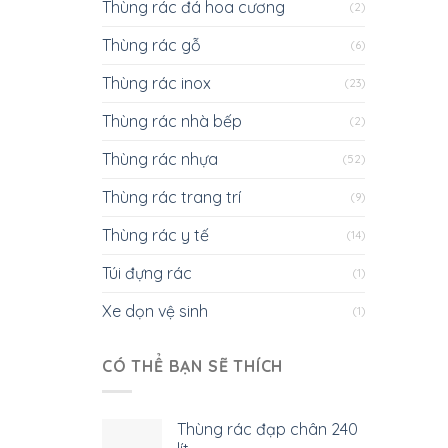
Thùng rác đá hoa cương
(2)
Thùng rác gỗ
(6)
Thùng rác inox
(23)
Thùng rác nhà bếp
(2)
Thùng rác nhựa
(52)
Thùng rác trang trí
(9)
Thùng rác y tế
(14)
Túi đựng rác
(1)
Xe dọn vệ sinh
(1)
CÓ THỂ BẠN SẼ THÍCH
Thùng rác đạp chân 240