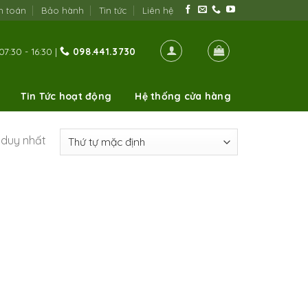
h toán
Bảo hành
Tin tức
Liên hệ
07:30 - 16:30 |
098.441.3730
Tin Tức hoạt động
Hệ thống cửa hàng
ả duy nhất