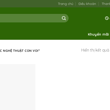
Trang chủ
Điều khoản
Than
Khuyến mãi
Hiển thị kết qu
C NGHỆ THUẬT CON VOI”