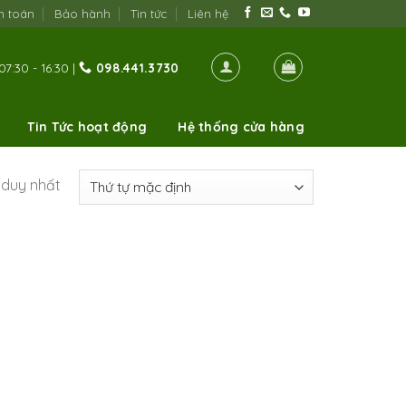
h toán
Bảo hành
Tin tức
Liên hệ
07:30 - 16:30 |
098.441.3730
Tin Tức hoạt động
Hệ thống cửa hàng
ả duy nhất