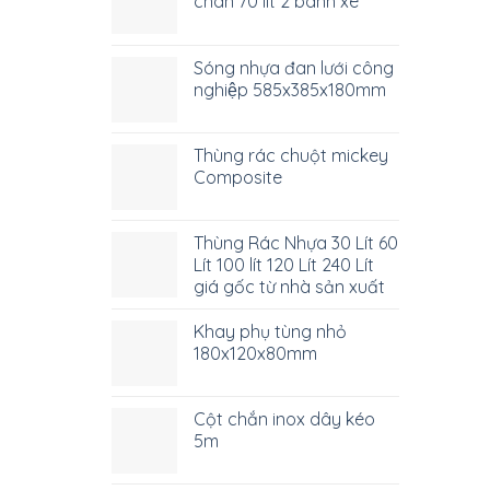
chân 70 lít 2 bánh xe
Sóng nhựa đan lưới công
nghiệp 585x385x180mm
Thùng rác chuột mickey
Composite
Thùng Rác Nhựa 30 Lít 60
Lít 100 lít 120 Lít 240 Lít
giá gốc từ nhà sản xuất
Khay phụ tùng nhỏ
180x120x80mm
Cột chắn inox dây kéo
5m