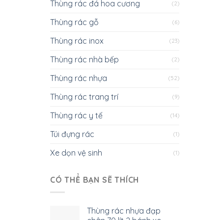
Thùng rác đá hoa cương
(2)
Thùng rác gỗ
(6)
Thùng rác inox
(23)
Thùng rác nhà bếp
(2)
Thùng rác nhựa
(52)
Thùng rác trang trí
(9)
Thùng rác y tế
(14)
Túi đựng rác
(1)
Xe dọn vệ sinh
(1)
CÓ THỂ BẠN SẼ THÍCH
Thùng rác nhựa đạp