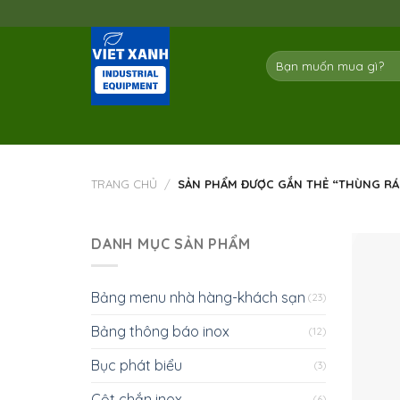
Skip
to
content
Tìm
kiếm:
TRANG CHỦ
/
SẢN PHẨM ĐƯỢC GẮN THẺ “THÙNG RÁC N
DANH MỤC SẢN PHẨM
Bảng menu nhà hàng-khách sạn
(23)
Bảng thông báo inox
(12)
Bục phát biểu
(3)
Cột chắn inox
(6)