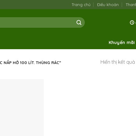
Trang chủ
Điều khoản
Than
Khuyến mãi
Hiển thị kết qu
ẮP HỞ 100 LÍT. THÙNG RÁC”