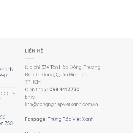
LIÊN HỆ
Địa chỉ: 334 Tân Hòa Đông, Phường
Khách
Bình Trị Đông, Quận Bình Tân,
P-01
TP.HCM
Điện thoại:
098.441.3730
00 lít-
Email:
t
linh@congnghiepvietxanh.com.vn
750
Fanpage:
Thùng Rác Việt Xanh
òn 750