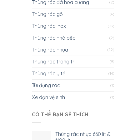
Thùng rác đá hoa cương
(2)
Thùng rác gỗ
(6)
Thùng rác inox
(23)
Thùng rác nhà bếp
(2)
Thùng rác nhựa
(52)
Thùng rác trang trí
(9)
Thùng rác y tế
(14)
Túi đựng rác
(1)
Xe dọn vệ sinh
(1)
CÓ THỂ BẠN SẼ THÍCH
Thùng rác nhựa 660 lít &