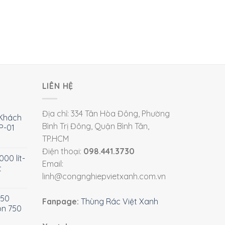
LIÊN HỆ
Địa chỉ: 334 Tân Hòa Đông, Phường
Khách
Bình Trị Đông, Quận Bình Tân,
P-01
TP.HCM
Điện thoại:
098.441.3730
00 lít-
Email:
t
linh@congnghiepvietxanh.com.vn
750
Fanpage:
Thùng Rác Việt Xanh
òn 750