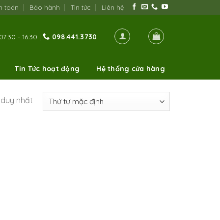
h toán
Bảo hành
Tin tức
Liên hệ
07:30 - 16:30 |
098.441.3730
Tin Tức hoạt động
Hệ thống cửa hàng
ả duy nhất