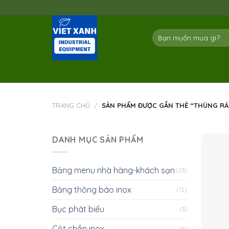
Skip
to
content
Tìm
kiếm:
TRANG CHỦ
/
SẢN PHẨM ĐƯỢC GẮN THẺ “THÙNG RÁC
DANH MỤC SẢN PHẨM
Bảng menu nhà hàng-khách sạn
(23)
Bảng thông báo inox
(12)
Bục phát biểu
(3)
Cột chắn inox
(6)