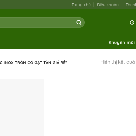
Trang chủ
Điều khoản
Than
Khuyến mãi
Hiển thị kết qu
 INOX TRÒN CÓ GẠT TÀN GIÁ RẺ”