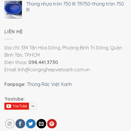
Thùng nhựa tròn 750 lít TR750-thùng tròn 750
lít
LIÊN HỆ
Địa chỉ: 334 Tân Hòa Đông, Phường Bình Trị Đông, Quận
Bình Tân, TP.HCM
Điện thoại:
098.441.3730
Email: linh@congnghiepvietxanh.com.vn
Fanpage:
Thùng Rác Việt Xanh
Youtube: