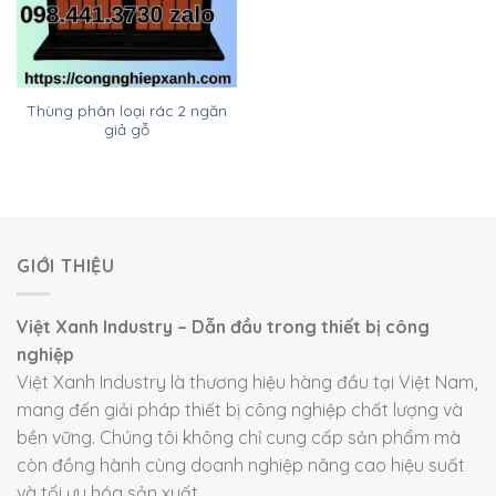
Thùng phân loại rác 2 ngăn
giả gỗ
GIỚI THIỆU
Việt Xanh Industry – Dẫn đầu trong thiết bị công
nghiệp
Việt Xanh Industry là thương hiệu hàng đầu tại Việt Nam,
mang đến giải pháp thiết bị công nghiệp chất lượng và
bền vững. Chúng tôi không chỉ cung cấp sản phẩm mà
còn đồng hành cùng doanh nghiệp nâng cao hiệu suất
và tối ưu hóa sản xuất.