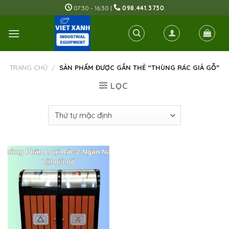
Skip
07:30 - 16:30 |
098.441.3730
to
content
TRANG CHỦ
/
SẢN PHẨM ĐƯỢC GẮN THẺ “THÙNG RÁC GIẢ GỖ”
LỌC