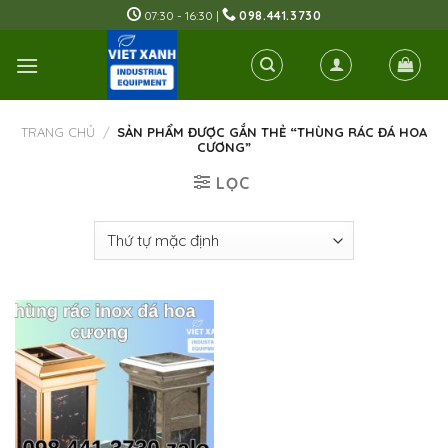
Skip
07:30 - 16:30 |
098.441.3730
to
content
TRANG CHỦ
/
SẢN PHẨM ĐƯỢC GẮN THẺ “THÙNG RÁC ĐÁ HOA
CƯƠNG”
LỌC