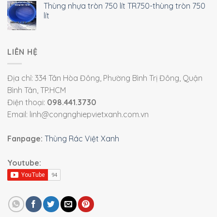
Thùng nhựa tròn 750 lít TR750-thùng tròn 750
lít
LIÊN HỆ
Địa chỉ: 334 Tân Hòa Đông, Phường Bình Trị Đông, Quận
Bình Tân, TP.HCM
Điện thoại:
098.441.3730
Email: linh@congnghiepvietxanh.com.vn
Fanpage:
Thùng Rác Việt Xanh
Youtube: