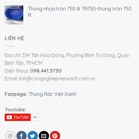
Thùng nhựa tròn 750 lít TR750-thùng tròn 750
lít
LIÊN HỆ
Địa chỉ: 334 Tân Hòa Đông, Phường Bình Trị Đông, Quận
Bình Tân, TP.HCM
Điện thoại:
098.441.3730
Email: linh@congnghiepvietxanh.com.vn
Fanpage:
Thùng Rác Việt Xanh
Youtube: