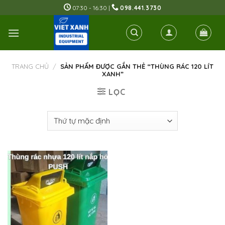
Skip
07:30 - 16:30 |
098.441.3730
to
content
TRANG CHỦ
/
SẢN PHẨM ĐƯỢC GẮN THẺ “THÙNG RÁC 120 LÍT
XANH”
LỌC