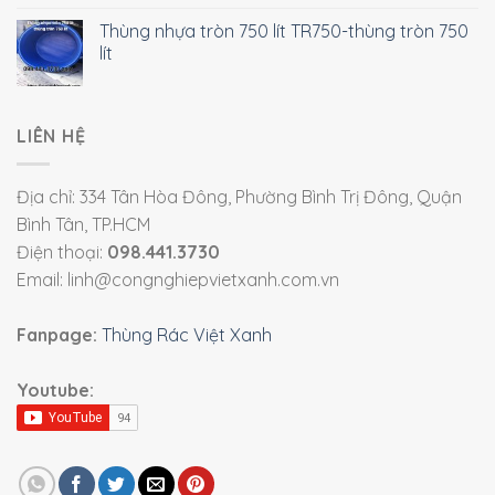
Thùng nhựa tròn 750 lít TR750-thùng tròn 750
lít
LIÊN HỆ
Địa chỉ: 334 Tân Hòa Đông, Phường Bình Trị Đông, Quận
Bình Tân, TP.HCM
Điện thoại:
098.441.3730
Email: linh@congnghiepvietxanh.com.vn
Fanpage:
Thùng Rác Việt Xanh
Youtube: