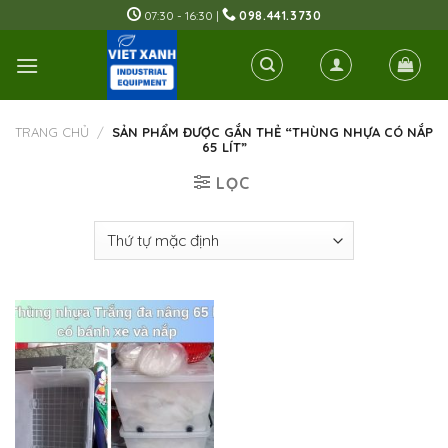
Skip
07:30 - 16:30 |
098.441.3730
to
content
TRANG CHỦ
/
SẢN PHẨM ĐƯỢC GẮN THẺ “THÙNG NHỰA CÓ NẮP
65 LÍT”
LỌC