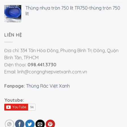
Thùng nhựa tròn 750 lít TR750-thùng tròn 750
lít
LIÊN HỆ
Địa chỉ: 334 Tân Hòa Đông, Phường Bình Trị Đông, Quận
Bình Tân, TP.HCM
Điện thoại:
098.441.3730
Email: linh@congnghiepvietxanh.com.vn
Fanpage:
Thùng Rác Việt Xanh
Youtube: