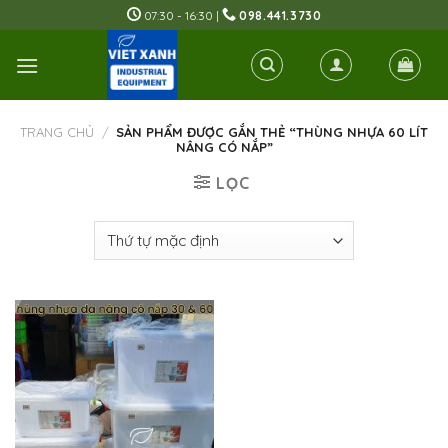
Skip
07:30 - 16:30 |
098.441.3730
to
content
TRANG CHỦ
/
SẢN PHẨM ĐƯỢC GẮN THẺ “THÙNG NHỰA 60 LÍT
NÂNG CÓ NẮP”
LỌC