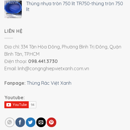
Thùng nhựa tròn 750 lít TR750-thùng tròn 750
lít
LIÊN HỆ
Địa chỉ: 334 Tân Hòa Đông, Phường Bình Trị Đông, Quận
Bình Tân, TP.HCM
Điện thoại:
098.441.3730
Email: linh@congnghiepvietxanh.com.vn
Fanpage:
Thùng Rác Việt Xanh
Youtube: