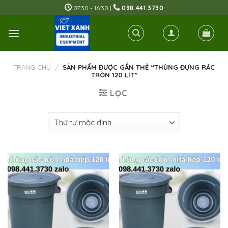
Skip
07:30 - 16:30 |
098.441.3730
to
content
TRANG CHỦ
/
SẢN PHẨM ĐƯỢC GẮN THẺ “THÙNG ĐỰNG RÁC
TRÒN 120 LÍT”
LỌC