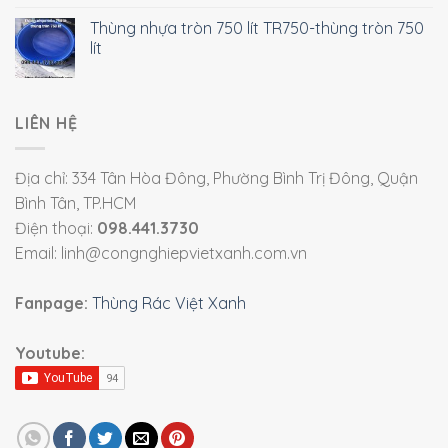
Thùng nhựa tròn 750 lít TR750-thùng tròn 750
lít
LIÊN HỆ
Địa chỉ: 334 Tân Hòa Đông, Phường Bình Trị Đông, Quận
Bình Tân, TP.HCM
Điện thoại:
098.441.3730
Email: linh@congnghiepvietxanh.com.vn
Fanpage:
Thùng Rác Việt Xanh
Youtube: