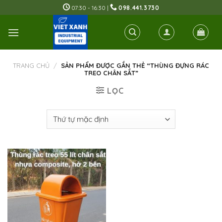
Skip
07:30 - 16:30 |
098.441.3730
to
content
TRANG CHỦ
/
SẢN PHẨM ĐƯỢC GẮN THẺ “THÙNG ĐỰNG RÁC
TREO CHÂN SẮT”
LỌC