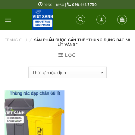
Skip
07:30 - 16:30 |
098.441.3730
to
content
TRANG CHỦ
/
SẢN PHẨM ĐƯỢC GẮN THẺ “THÙNG ĐỰNG RÁC 68
LÍT VÀNG”
LỌC