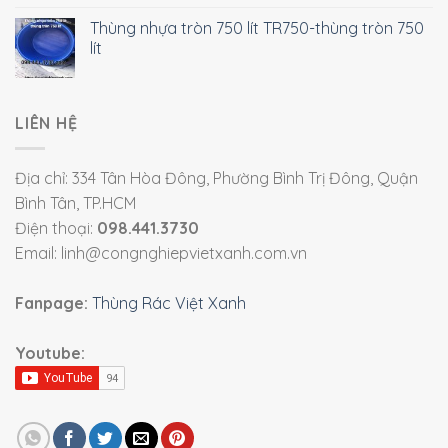
Thùng nhựa tròn 750 lít TR750-thùng tròn 750
lít
LIÊN HỆ
Địa chỉ: 334 Tân Hòa Đông, Phường Bình Trị Đông, Quận
Bình Tân, TP.HCM
Điện thoại:
098.441.3730
Email: linh@congnghiepvietxanh.com.vn
Fanpage:
Thùng Rác Việt Xanh
Youtube: