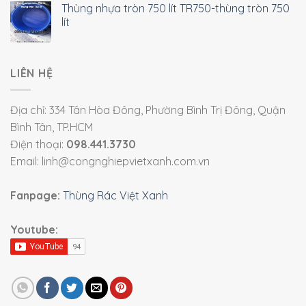
Thùng nhựa tròn 750 lít TR750-thùng tròn 750
lít
LIÊN HỆ
Địa chỉ: 334 Tân Hòa Đông, Phường Bình Trị Đông, Quận
Bình Tân, TP.HCM
Điện thoại:
098.441.3730
Email: linh@congnghiepvietxanh.com.vn
Fanpage:
Thùng Rác Việt Xanh
Youtube: