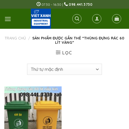
Skip
07:30 - 16:30 |
098.441.3730
to
content
TRANG CHỦ
/
SẢN PHẨM ĐƯỢC GẮN THẺ “THÙNG ĐỰNG RÁC 60
LÍT VÀNG”
LỌC