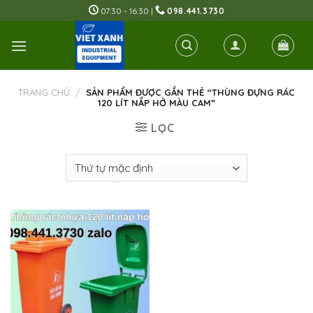
Skip
07:30 - 16:30 |
098.441.3730
to
content
TRANG CHỦ
/
SẢN PHẨM ĐƯỢC GẮN THẺ “THÙNG ĐỰNG RÁC
120 LÍT NẮP HỞ MÀU CAM”
LỌC