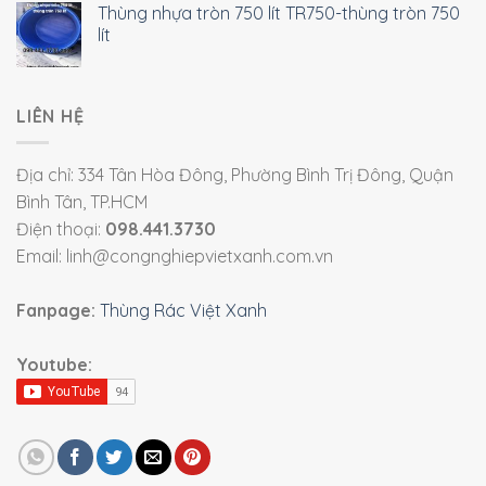
Thùng nhựa tròn 750 lít TR750-thùng tròn 750
lít
LIÊN HỆ
Địa chỉ: 334 Tân Hòa Đông, Phường Bình Trị Đông, Quận
Bình Tân, TP.HCM
Điện thoại:
098.441.3730
Email: linh@congnghiepvietxanh.com.vn
Fanpage:
Thùng Rác Việt Xanh
Youtube: