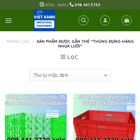
Skip
07:30 - 16:30 |
098.441.3730
to
content
TRANG CHỦ
/
SẢN PHẨM ĐƯỢC GẮN THẺ “THÙNG ĐỰNG HÀNG
NHỰA LƯỚI”
LỌC