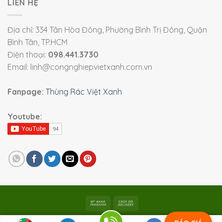
LIÊN HỆ
Địa chỉ: 334 Tân Hòa Đông, Phường Bình Trị Đông, Quận
Bình Tân, TP.HCM
Điện thoại:
098.441.3730
Email: linh@congnghiepvietxanh.com.vn
Fanpage:
Thùng Rác Việt Xanh
Youtube:
Bản quyền 2026 ©
Viet Xanh Industry
|
Thiết bị công