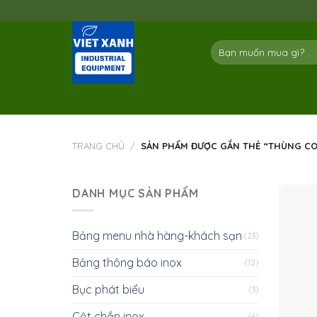
Skip
to
content
Tìm
kiếm:
TRANG CHỦ
/
SẢN PHẨM ĐƯỢC GẮN THẺ “THÙNG CO
DANH MỤC SẢN PHẨM
Bảng menu nhà hàng-khách sạn
(23)
Bảng thông báo inox
(12)
Bục phát biểu
(3)
Cột chắn inox
(6)