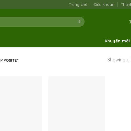
Trang chủ
Điều khoản
Than
Khuyến mãi
Showing all
MPOSITE”