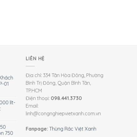
LIÊN HỆ
Địa chỉ: 334 Tân Hòa Đông, Phường
Khách
Bình Trị Đông, Quận Bình Tân,
P-01
TP.HCM
Điện thoại:
098.441.3730
00 lít-
Email:
t
linh@congnghiepvietxanh.com.vn
750
Fanpage:
Thùng Rác Việt Xanh
òn 750