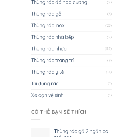
Thùng rác đá hoa cương
(2)
Thùng rác gỗ
(6)
Thùng rác inox
(23)
Thùng rác nhà bếp
(2)
Thùng rác nhựa
(52)
Thùng rác trang trí
(9)
Thùng rác y tế
(14)
Túi đựng rác
(1)
Xe dọn vệ sinh
(1)
CÓ THỂ BẠN SẼ THÍCH
Thùng rác gỗ 2 ngăn có