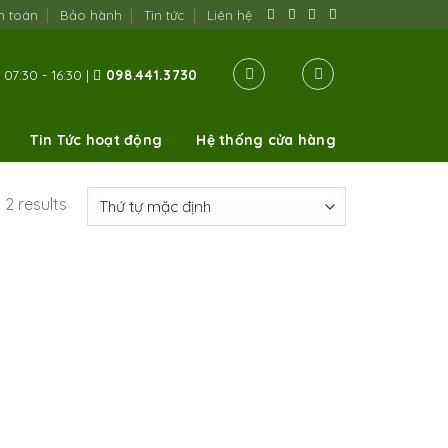
h toán
Bảo hành
Tin tức
Liên hệ
07:30 - 16:30 |
098.441.3730
Tin Tức hoạt động
Hệ thống cửa hàng
 2 results