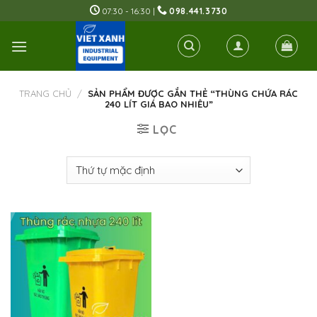
Skip
07:30 - 16:30 |
098.441.3730
to
content
TRANG CHỦ
/
SẢN PHẨM ĐƯỢC GẮN THẺ “THÙNG CHỨA RÁC
240 LÍT GIÁ BAO NHIÊU”
LỌC