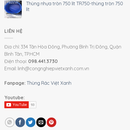
Thùng nhựa tròn 750 lít TR750-thùng tròn 750
lít
LIÊN HỆ
Địa chỉ: 334 Tân Hòa Đông, Phường Bình Trị Đông, Quận
Bình Tân, TP.HCM
Điện thoại:
098.441.3730
Email: linh@congnghiepvietxanh.com.vn
Fanpage:
Thùng Rác Việt Xanh
Youtube: