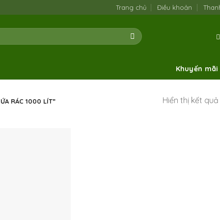
Trang chủ
Điều khoản
Than
Khuyến mãi
Hiển thị kết qu
A RÁC 1000 LÍT”