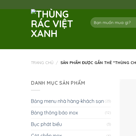
Skip
to
content
Tìm
kiếm:
TRANG CHỦ
/
SẢN PHẨM ĐƯỢC GẮN THẺ “THÙNG CHỨ
DANH MỤC SẢN PHẨM
Bảng menu nhà hàng-khách sạn
(23)
Bảng thông báo inox
(12)
Bục phát biểu
(3)
Cột chắn inox
(6)