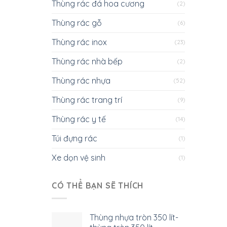
Thùng rác đá hoa cương
(2)
Thùng rác gỗ
(6)
Thùng rác inox
(23)
Thùng rác nhà bếp
(2)
Thùng rác nhựa
(52)
Thùng rác trang trí
(9)
Thùng rác y tế
(14)
Túi đựng rác
(1)
Xe dọn vệ sinh
(1)
CÓ THỂ BẠN SẼ THÍCH
Thùng nhựa tròn 350 lít-