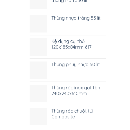
thùng tròn 350 lít
Thùng nhựa trắng 55 lít
Kệ dụng cụ nhỏ
120x185x84mm-617
Thùng phuy nhựa 50 lít
Thùng rác inox gạt tàn
240x240x610mm
Thùng rác chuột túi
Composite