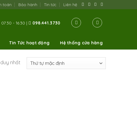
h toán
Bảo hành
Tin tức
Liên hệ
07:30 - 16:30 |
098.441.3730
Tin Tức hoạt động
Hệ thống cửa hàng
ả duy nhất