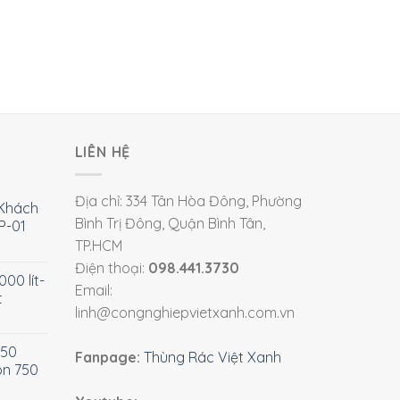
LIÊN HỆ
Địa chỉ: 334 Tân Hòa Đông, Phường
Khách
Bình Trị Đông, Quận Bình Tân,
P-01
TP.HCM
Điện thoại:
098.441.3730
00 lít-
Email:
t
linh@congnghiepvietxanh.com.vn
750
Fanpage:
Thùng Rác Việt Xanh
òn 750