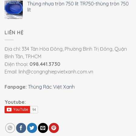
Thùng nhựa tròn 750 lít TR750-thùng tròn 750
lít
LIÊN HỆ
Địa chỉ: 334 Tân Hòa Đông, Phường Bình Trị Đông, Quận
Bình Tân, TP.HCM
Điện thoại:
098.441.3730
Email: linh@congnghiepvietxanh.com.vn
Fanpage:
Thùng Rác Việt Xanh
Youtube: