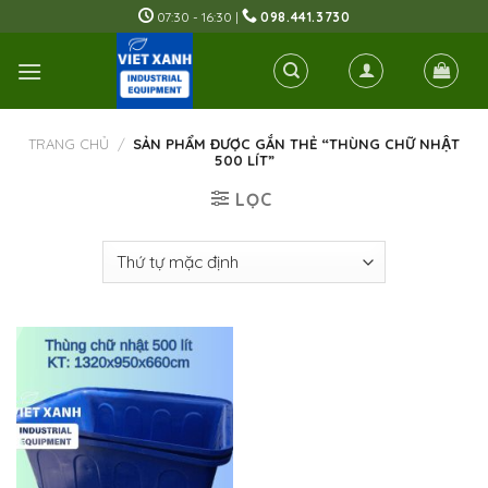
Skip
07:30 - 16:30 |
098.441.3730
to
content
TRANG CHỦ
/
SẢN PHẨM ĐƯỢC GẮN THẺ “THÙNG CHỮ NHẬT
500 LÍT”
LỌC