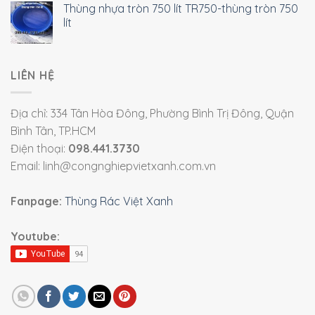
Thùng nhựa tròn 750 lít TR750-thùng tròn 750
lít
LIÊN HỆ
Địa chỉ: 334 Tân Hòa Đông, Phường Bình Trị Đông, Quận
Bình Tân, TP.HCM
Điện thoại:
098.441.3730
Email: linh@congnghiepvietxanh.com.vn
Fanpage:
Thùng Rác Việt Xanh
Youtube: