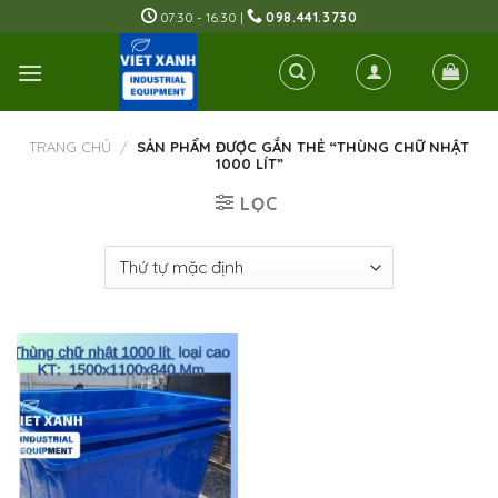
Skip
07:30 - 16:30 |
098.441.3730
to
content
TRANG CHỦ
/
SẢN PHẨM ĐƯỢC GẮN THẺ “THÙNG CHỮ NHẬT
1000 LÍT”
LỌC