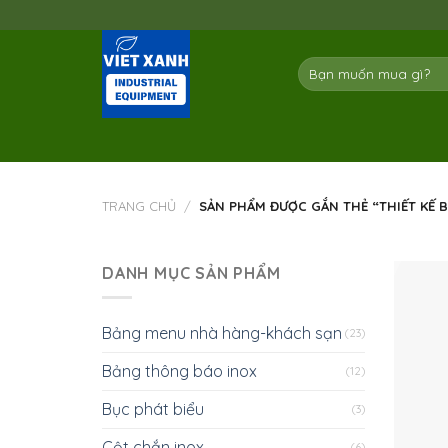
Skip
to
content
Tìm
kiếm:
TRANG CHỦ
/
SẢN PHẨM ĐƯỢC GẮN THẺ “THIẾT KẾ B
DANH MỤC SẢN PHẨM
Bảng menu nhà hàng-khách sạn
(23)
Bảng thông báo inox
(12)
Bục phát biểu
(3)
Cột chắn inox
(6)