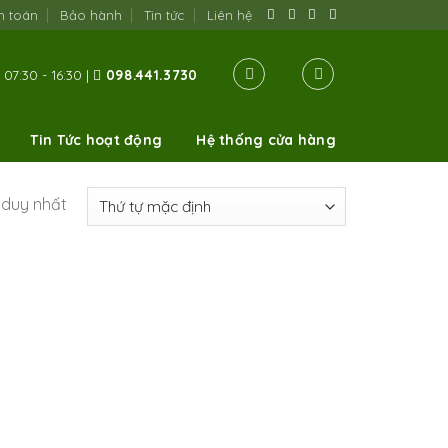
h toán
Bảo hành
Tin tức
Liên hệ
07:30 - 16:30 |
098.441.3730
Tin Tức hoạt động
Hệ thống cửa hàng
ả duy nhất