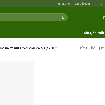
Trang chủ
Điều khoản
Than
Khuyến mãi
Hiển thị kết qu
ỤC PHÁT BIỂU CAO CẤP CHO SỰ KIỆN”