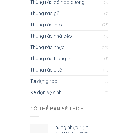
Thùng rác đá hoa cương
(2)
Thùng rác gỗ
(6)
Thùng rác inox
(23)
Thùng rác nhà bếp
(2)
Thùng rác nhựa
(52)
Thùng rác trang trí
(9)
Thùng rác y tế
(14)
Túi đựng rác
(1)
Xe dọn vệ sinh
(1)
CÓ THỂ BẠN SẼ THÍCH
Thùng nhựa đặc