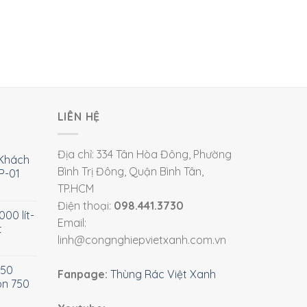
LIÊN HỆ
Địa chỉ: 334 Tân Hòa Đông, Phường
Khách
Bình Trị Đông, Quận Bình Tân,
P-01
TP.HCM
Điện thoại:
098.441.3730
00 lít-
Email:
t
linh@congnghiepvietxanh.com.vn
750
Fanpage:
Thùng Rác Việt Xanh
òn 750