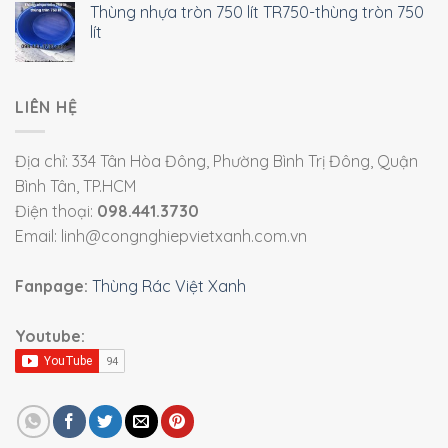
Thùng nhựa tròn 750 lít TR750-thùng tròn 750
lít
LIÊN HỆ
Địa chỉ: 334 Tân Hòa Đông, Phường Bình Trị Đông, Quận
Bình Tân, TP.HCM
Điện thoại:
098.441.3730
Email: linh@congnghiepvietxanh.com.vn
Fanpage:
Thùng Rác Việt Xanh
Youtube: