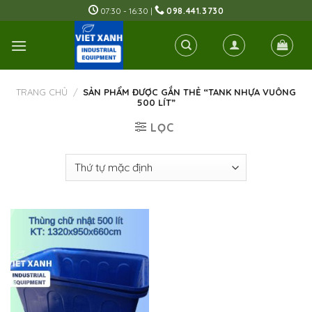
Skip
07:30 - 16:30 |
098.441.3730
to
content
TRANG CHỦ
/
SẢN PHẨM ĐƯỢC GẮN THẺ “TANK NHỰA VUÔNG
500 LÍT”
LỌC