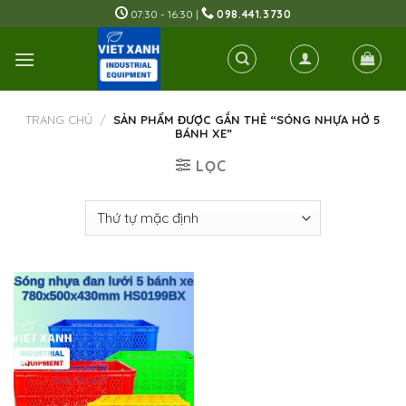
Skip
07:30 - 16:30 |
098.441.3730
to
content
TRANG CHỦ
/
SẢN PHẨM ĐƯỢC GẮN THẺ “SÓNG NHỰA HỞ 5
BÁNH XE”
LỌC