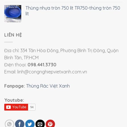
Thùng nhựa tròn 750 lít TR750-thùng tròn 750
lít
LIÊN HỆ
Địa chỉ: 334 Tân Hòa Đông, Phường Bình Trị Đông, Quận
Bình Tân, TP.HCM
Điện thoại:
098.441.3730
Email: linh@congnghiepvietxanh.com.vn
Fanpage:
Thùng Rác Việt Xanh
Youtube: