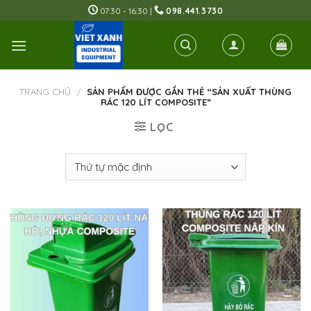
Skip
07:30 - 16:30 |
098.441.3730
to
content
TRANG CHỦ
/
SẢN PHẨM ĐƯỢC GẮN THẺ “SẢN XUẤT THÙNG
RÁC 120 LÍT COMPOSITE”
LỌC