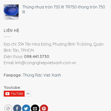
Thùng nhựa tròn 750 lít TR750-thùng tròn 750
lít
LIÊN HỆ
Địa chỉ: 334 Tân Hòa Đông, Phường Bình Trị Đông, Quận
Bình Tân, TP.HCM
Điện thoại:
098.441.3730
Email: linh@congnghiepvietxanh.com.vn
Fanpage:
Thùng Rác Việt Xanh
Youtube: