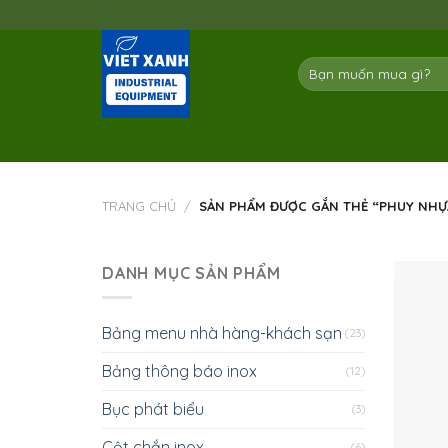
Skip
to
content
Tìm
kiếm:
TRANG CHỦ
/
SẢN PHẨM ĐƯỢC GẮN THẺ “PHUY NHỰ
DANH MỤC SẢN PHẨM
Bảng menu nhà hàng-khách sạn
(23)
Bảng thông báo inox
(12)
Bục phát biểu
(3)
Cột chắn inox
(6)