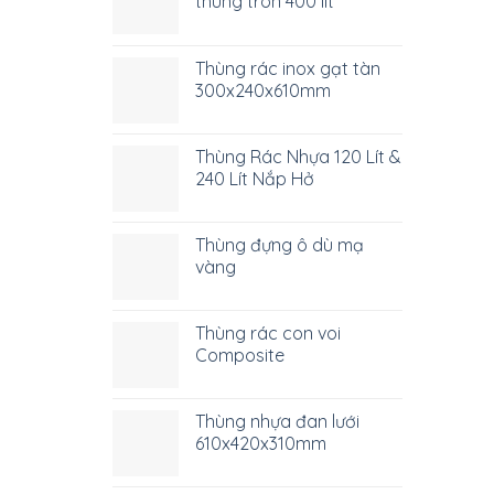
thùng tròn 400 lít
Thùng rác inox gạt tàn
300x240x610mm
Thùng Rác Nhựa 120 Lít &
240 Lít Nắp Hở
Thùng đựng ô dù mạ
vàng
Thùng rác con voi
Composite
Thùng nhựa đan lưới
610x420x310mm