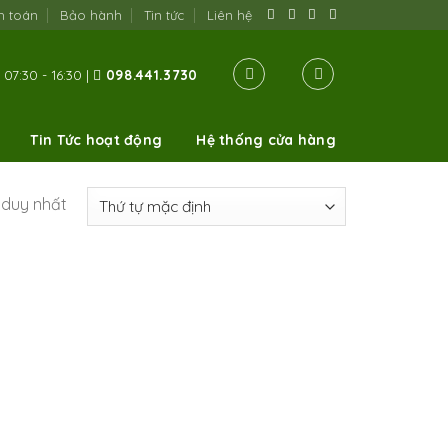
h toán
Bảo hành
Tin tức
Liên hệ
07:30 - 16:30 |
098.441.3730
Tin Tức hoạt động
Hệ thống cửa hàng
ả duy nhất