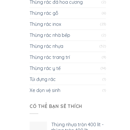
Thùng rác đá hoa cương
(2)
Thùng rác gỗ
(6)
Thùng rác inox
(23)
Thùng rác nhà bếp
(2)
Thùng rác nhựa
(52)
Thùng rác trang trí
(9)
Thùng rác y tế
(14)
Túi đựng rác
(1)
Xe dọn vệ sinh
(1)
CÓ THỂ BẠN SẼ THÍCH
Thùng nhựa tròn 400 lít -