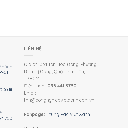
LIÊN HỆ
Địa chỉ: 334 Tân Hòa Đông, Phường
Khách
Bình Trị Đông, Quận Bình Tân,
P-01
TP.HCM
Điện thoại:
098.441.3730
00 lít-
Email:
t
linh@congnghiepvietxanh.com.vn
750
Fanpage:
Thùng Rác Việt Xanh
òn 750