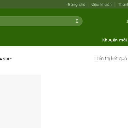
Trang chủ
Điều khoản
Than
Khuyến mãi
Hiển thị kết qu
A 50L”