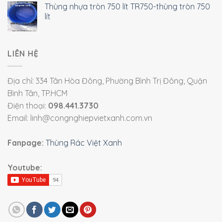
Thùng nhựa tròn 750 lít TR750-thùng tròn 750
lít
LIÊN HỆ
Địa chỉ: 334 Tân Hòa Đông, Phường Bình Trị Đông, Quận
Bình Tân, TP.HCM
Điện thoại:
098.441.3730
Email: linh@congnghiepvietxanh.com.vn
Fanpage:
Thùng Rác Việt Xanh
Youtube: