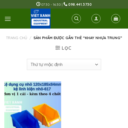
Skip
07:30 - 16:30 |
098.441.3730
to
content
TRANG CHỦ
/
SẢN PHẨM ĐƯỢC GẮN THẺ “KHAY NHỰA TRUNG”
LỌC