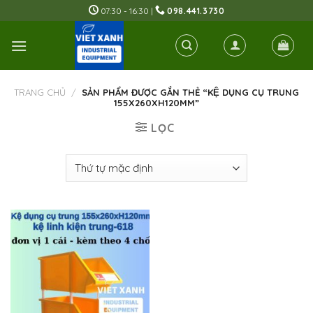
Skip
07:30 - 16:30 |
098.441.3730
to
content
TRANG CHỦ
/
SẢN PHẨM ĐƯỢC GẮN THẺ “KỆ DỤNG CỤ TRUNG
155X260XH120MM”
LỌC