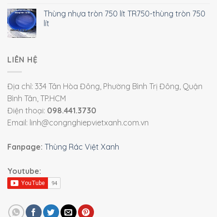
Thùng nhựa tròn 750 lít TR750-thùng tròn 750
lít
LIÊN HỆ
Địa chỉ: 334 Tân Hòa Đông, Phường Bình Trị Đông, Quận
Bình Tân, TP.HCM
Điện thoại:
098.441.3730
Email: linh@congnghiepvietxanh.com.vn
Fanpage:
Thùng Rác Việt Xanh
Youtube: