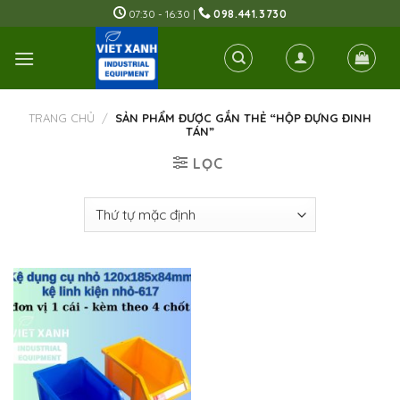
Skip
07:30 - 16:30 |
098.441.3730
to
content
TRANG CHỦ
/
SẢN PHẨM ĐƯỢC GẮN THẺ “HỘP ĐỰNG ĐINH
TÁN”
LỌC