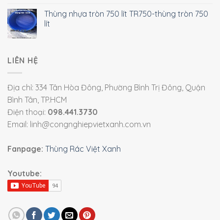
Thùng nhựa tròn 750 lít TR750-thùng tròn 750
lít
LIÊN HỆ
Địa chỉ: 334 Tân Hòa Đông, Phường Bình Trị Đông, Quận
Bình Tân, TP.HCM
Điện thoại:
098.441.3730
Email: linh@congnghiepvietxanh.com.vn
Fanpage:
Thùng Rác Việt Xanh
Youtube: